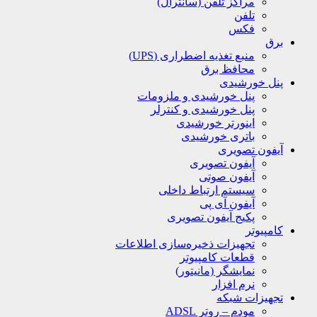
مراکز تلفن (سانترال)
تلفن
فکس
برق
منبع تغذیه اضطراری (UPS)
محافظ برق
پنل خورشیدی
پنل خورشیدی و ملزومات
پنل خورشیدی و کنترلر
اینورتر خورشیدی
باتری خورشیدی
آیفون تصویری
آیفون تصویری
آیفون صوتی
سیستم ارتباط داخلی
آیفون آی پی
پکیج آیفون تصویری
کامپیوتر
تجهیزات ذخیره‌سازی اطلاعات
قطعات کامپیوتر
نمایشگر (مانیتور)
نرم افزار
تجهیزات شبکه
مودم – روتر ADSL