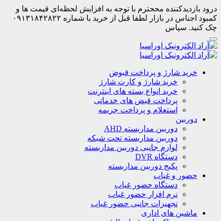
درود بازدیدکننده مححترم با توجه به افزایش لحظه‌ای قیمت ها و
کمبود اجناس در بازار لطفا قبل از خرید با شماره ۰۹۱۳۱۸۴۲۸۲۲
چک کنید. سپاس
خرید شارژ و پرداخت قبوض
خرید شارژ و کارت شارژ
خرید انواع بسته های اینترنت
پرداخت قبض های خدماتی
استعلام و پرداخت جریمه
دوربین
دوربین مداربسته AHD
دوربین مداربسته تحت شبکه
لوازم جانبی دوربین مداربسته
دستگاه DVR
پکیج دوربین مداربسته
حضور و غیاب
دستگاه حضور غیاب
نرم افزار حضور غیاب
تجهیزات جانبی حضور غیاب
ماشین های اداری