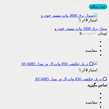
امتیاز
0
از 5
مبدل برق 3000 وات مستر خودرو
تومان
۵,۰۰۰,۰۰۰
مقایسه
امتیاز
0
از 5
⭕️ دریل چکشی 850 وات ال ور مدل AV-6085
تماس بگیرید
مقایسه