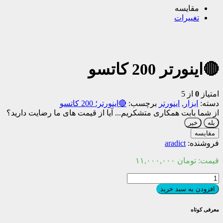
مقایسه
تغییرات
🔴اینورتر 200 کاتسو
امتیاز
0
از 5
دسته:
ابزار
,
اینورتر
برچسب:
🔴اینورتر؛ 200 کاتسو
از شما بابت همکاری متشکریم...
آیا از قیمت های ما رضایت دارید؟
بله
خیر
مقایسه
فروشنده:
aradict
قیمت:
تومان
۱۱,۰۰۰,۰۰۰
🔴اینورتر
200
افزودن به سبد خرید
کاتسو
عدد
معرفی کوتاه