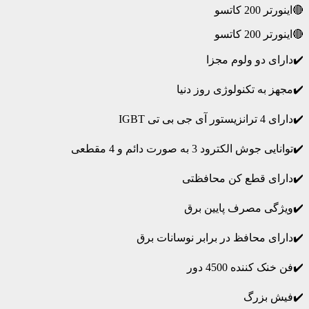
🔴اینورتر 200 کاتسو
🔴اینورتر 200 کاتسو
✔️دارای دو ولوم مجزا
✔️مجهز به تکنولوژی روز دنیا
✔️دارای 4 ترانزیستور آی جی بی تی IGBT
✔️توانایی جوش الکترود 3 به صورت دائم و 4 مقطعی
✔️دارای قطع کن محافظتی
✔️ویژگی مصرف پایین برق
✔️دارای محافظ در برابر نوسانات برق
✔️فن خنک کننده 4500 دور
✔️فیش بزرگ