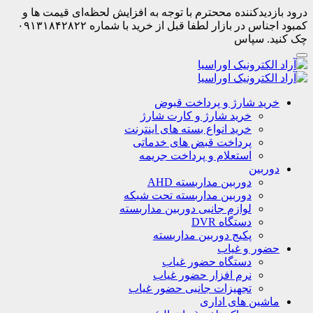
درود بازدیدکننده مححترم با توجه به افزایش لحظه‌ای قیمت ها و
کمبود اجناس در بازار لطفا قبل از خرید با شماره ۰۹۱۳۱۸۴۲۸۲۲
چک کنید. سپاس
خرید شارژ و پرداخت قبوض
خرید شارژ و کارت شارژ
خرید انواع بسته های اینترنت
پرداخت قبض های خدماتی
استعلام و پرداخت جریمه
دوربین
دوربین مداربسته AHD
دوربین مداربسته تحت شبکه
لوازم جانبی دوربین مداربسته
دستگاه DVR
پکیج دوربین مداربسته
حضور و غیاب
دستگاه حضور غیاب
نرم افزار حضور غیاب
تجهیزات جانبی حضور غیاب
ماشین های اداری