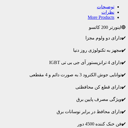
توضیحات
نظرات
More Products
🔴اینورتر 200 کاتسو
✔️دارای دو ولوم مجزا
✔️مجهز به تکنولوژی روز دنیا
✔️دارای 4 ترانزیستور آی جی بی تی IGBT
✔️توانایی جوش الکترود 3 به صورت دائم و 4 مقطعی
✔️دارای قطع کن محافظتی
✔️ویژگی مصرف پایین برق
✔️دارای محافظ در برابر نوسانات برق
✔️فن خنک کننده 4500 دور