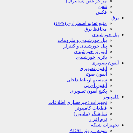
مراکز تلفن (سانترال)
تلفن
فکس
برق
منبع تغذیه اضطراری (UPS)
محافظ برق
پنل خورشیدی
پنل خورشیدی و ملزومات
پنل خورشیدی و کنترلر
اینورتر خورشیدی
باتری خورشیدی
آیفون تصویری
آیفون تصویری
آیفون صوتی
سیستم ارتباط داخلی
آیفون آی پی
پکیج آیفون تصویری
کامپیوتر
تجهیزات ذخیره‌سازی اطلاعات
قطعات کامپیوتر
نمایشگر (مانیتور)
نرم افزار
تجهیزات شبکه
مودم – روتر ADSL