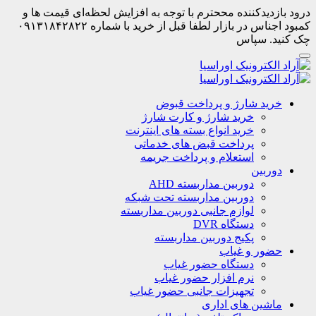
درود بازدیدکننده مححترم با توجه به افزایش لحظه‌ای قیمت ها و
کمبود اجناس در بازار لطفا قبل از خرید با شماره ۰۹۱۳۱۸۴۲۸۲۲
چک کنید. سپاس
خرید شارژ و پرداخت قبوض
خرید شارژ و کارت شارژ
خرید انواع بسته های اینترنت
پرداخت قبض های خدماتی
استعلام و پرداخت جریمه
دوربین
دوربین مداربسته AHD
دوربین مداربسته تحت شبکه
لوازم جانبی دوربین مداربسته
دستگاه DVR
پکیج دوربین مداربسته
حضور و غیاب
دستگاه حضور غیاب
نرم افزار حضور غیاب
تجهیزات جانبی حضور غیاب
ماشین های اداری