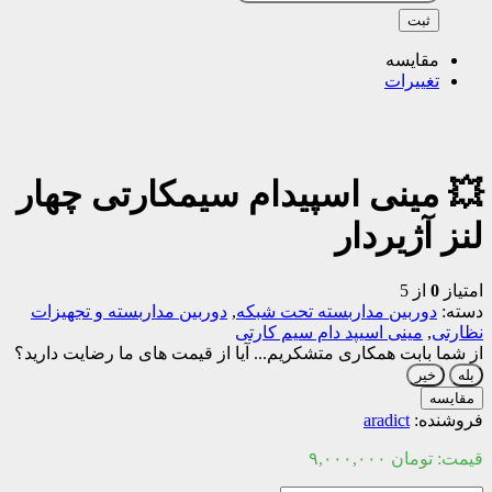
ثبت
مقایسه
تغییرات
💥 مینی اسپیدام سیمکارتی چهار
لنز آژیردار
امتیاز
0
از 5
دسته:
دوربین مداربسته تحت شبکه
,
دوربین مداربسته و تجهیزات
نظارتی
,
مینی اسیپد دام سیم کارتی
از شما بابت همکاری متشکریم...
آیا از قیمت های ما رضایت دارید؟
بله
خیر
مقایسه
فروشنده:
aradict
قیمت:
تومان
۹,۰۰۰,۰۰۰