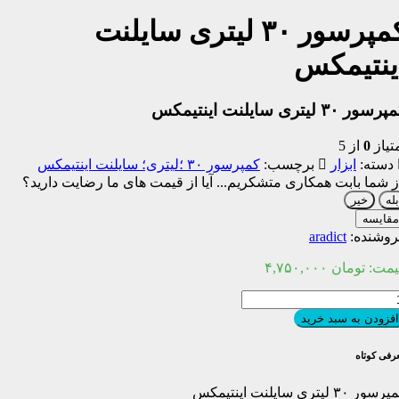
کمپرسور ۳۰ لیتری سایلنت
ینتیمکس
سور ۳۰ لیتری سایلنت اینتیمکس
تیاز
0
از 5
دسته:
ابزار
برچسب:
کمپرسور ۳۰ ؛لیتری؛ سایلنت اینتیمکس
 شما بابت همکاری متشکریم...
آیا از قیمت های ما رضایت دارید؟
بله
خیر
مقایسه
وشنده:
aradict
یمت:
تومان
۴,۷۵۰,۰۰۰
پرسور
۳
افزودن به سبد خرید
تری
یلنت
رفی کوتاه
نتیمکس
د
سور ۳۰ لیتری سایلنت اینتیمکس