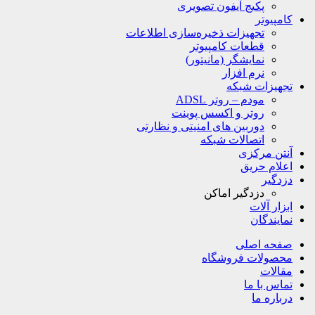
پکیج آیفون تصویری
کامپیوتر
تجهیزات ذخیره‌سازی اطلاعات
قطعات کامپیوتر
نمایشگر (مانیتور)
نرم افزار
تجهیزات شبکه
مودم – روتر ADSL
روتر و اکسس پوینت
دوربین های امنیتی و نظارتی
اتصالات شبکه
آنتن مرکزی
اعلام حریق
دزدگیر
دزدگیر اماکن
ابزار آلات
نمایندگان
صفحه اصلی
محصولات فروشگاه
مقالات
تماس با ما
درباره ما