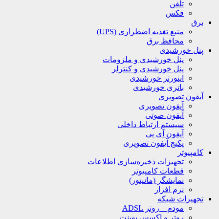
تلفن
فکس
برق
منبع تغذیه اضطراری (UPS)
محافظ برق
پنل خورشیدی
پنل خورشیدی و ملزومات
پنل خورشیدی و کنترلر
اینورتر خورشیدی
باتری خورشیدی
آیفون تصویری
آیفون تصویری
آیفون صوتی
سیستم ارتباط داخلی
آیفون آی پی
پکیج آیفون تصویری
کامپیوتر
تجهیزات ذخیره‌سازی اطلاعات
قطعات کامپیوتر
نمایشگر (مانیتور)
نرم افزار
تجهیزات شبکه
مودم – روتر ADSL
روتر و اکسس پوینت