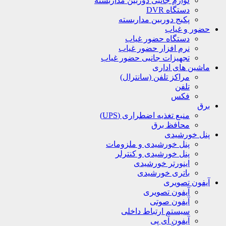
لوازم جانبی دوربین مداربسته
دستگاه DVR
پکیج دوربین مداربسته
حضور و غیاب
دستگاه حضور غیاب
نرم افزار حضور غیاب
تجهیزات جانبی حضور غیاب
ماشین های اداری
مراکز تلفن (سانترال)
تلفن
فکس
برق
منبع تغذیه اضطراری (UPS)
محافظ برق
پنل خورشیدی
پنل خورشیدی و ملزومات
پنل خورشیدی و کنترلر
اینورتر خورشیدی
باتری خورشیدی
آیفون تصویری
آیفون تصویری
آیفون صوتی
سیستم ارتباط داخلی
آیفون آی پی