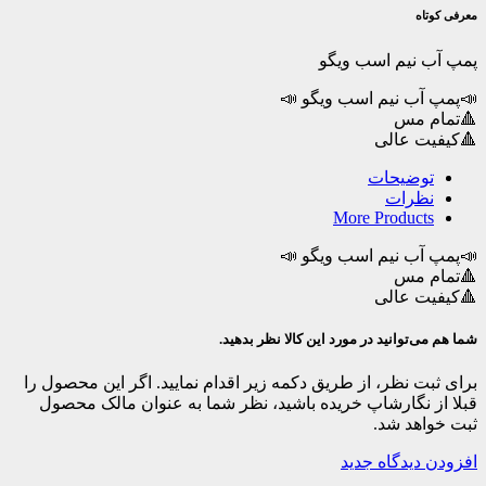
اسب
معرفی کوتاه
ویگو‌
عدد
پمپ آب نیم اسب ویگو‌
📣پمپ آب نیم اسب ویگو‌ 📣
🔺تمام مس
🔺کیفیت عالی
توضیحات
نظرات
More Products
📣پمپ آب نیم اسب ویگو‌ 📣
🔺تمام مس
🔺کیفیت عالی
شما هم می‌توانید در مورد این کالا نظر بدهید.
برای ثبت نظر، از طریق دکمه زیر اقدام نمایید. اگر این محصول را
قبلا از نگارشاپ خریده باشید، نظر شما به عنوان مالک محصول
ثبت خواهد شد.
افزودن دیدگاه جدید