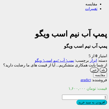
مقایسه
تغییرات
پمپ آب نیم اسب ویگو‌
پمپ آب نیم اسب ویگو‌
امتیاز
0
از 5
دسته:
ابزار
برچسب:
پمپ؛ آب ؛نیم اسب؛ ویگو‌
از شما بابت همکاری متشکریم...
آیا از قیمت های ما رضایت دارید؟
بله
خیر
مقایسه
فروشنده:
aradict
قیمت:
تومان
۱,۶۰۰,۰۰۰
پمپ
آب
افزودن به سبد خرید
نیم