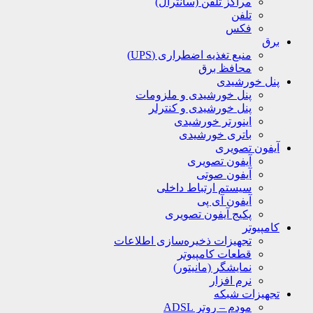
مراکز تلفن (سانترال)
تلفن
فکس
برق
منبع تغذیه اضطراری (UPS)
محافظ برق
پنل خورشیدی
پنل خورشیدی و ملزومات
پنل خورشیدی و کنترلر
اینورتر خورشیدی
باتری خورشیدی
آیفون تصویری
آیفون تصویری
آیفون صوتی
سیستم ارتباط داخلی
آیفون آی پی
پکیج آیفون تصویری
کامپیوتر
تجهیزات ذخیره‌سازی اطلاعات
قطعات کامپیوتر
نمایشگر (مانیتور)
نرم افزار
تجهیزات شبکه
مودم – روتر ADSL