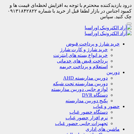
درود بازدیدکننده مححترم با توجه به افزایش لحظه‌ای قیمت ها و
کمبود اجناس در بازار لطفا قبل از خرید با شماره ۰۹۱۳۱۸۴۲۸۲۲
چک کنید. سپاس
خرید شارژ و پرداخت قبوض
خرید شارژ و کارت شارژ
خرید انواع بسته های اینترنت
پرداخت قبض های خدماتی
استعلام و پرداخت جریمه
دوربین
دوربین مداربسته AHD
دوربین مداربسته تحت شبکه
لوازم جانبی دوربین مداربسته
دستگاه DVR
پکیج دوربین مداربسته
حضور و غیاب
دستگاه حضور غیاب
نرم افزار حضور غیاب
تجهیزات جانبی حضور غیاب
ماشین های اداری