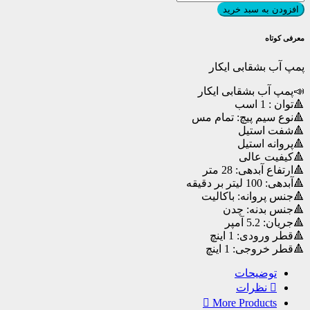
آب
افزودن به سبد خرید
بشقابی
ایکار
معرفی کوتاه
عدد
پمپ آب بشقابی ایکار
📣پمپ آب بشقابی ایکار
🔺توان : 1 اسب
🔺نوع سیم پیچ: تمام مس
🔺شفت استیل
🔺پروانه استیل
🔺کیفیت عالی
🔺ارتفاع آبدهی: 28 متر
🔺آبدهی: 100 لیتر بر دقیقه
🔺جنس پروانه: باکالیت
🔺جنس بدنه: چدن
🔺جریان: 5.2 آمپر
🔺قطر ورودی: 1 اینچ
🔺قطر خروجی: 1 اینچ
توضیحات
نظرات
More Products