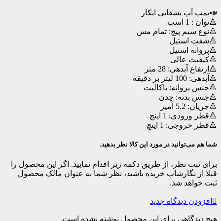
📣پمپ آب بشقابی ایکار
🔺توان : 1 اسب
🔺نوع سیم پیچ: تمام مس
🔺شفت استیل
🔺پروانه استیل
🔺کیفیت عالی
🔺ارتفاع آبدهی: 28 متر
🔺آبدهی: 100 لیتر بر دقیقه
🔺جنس پروانه: باکالیت
🔺جنس بدنه: چدن
🔺جریان: 5.2 آمپر
🔺قطر ورودی: 1 اینچ
🔺قطر خروجی: 1 اینچ
شما هم می‌توانید در مورد این کالا نظر بدهید.
برای ثبت نظر، از طریق دکمه زیر اقدام نمایید. اگر این محصول را
قبلا از نگارشاپ خریده باشید، نظر شما به عنوان مالک محصول
ثبت خواهد شد.
افزودن دیدگاه جدید
هیچ دیدگاهی برای این محصول نوشته نشده است.