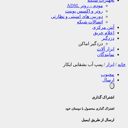
تجهیزات شبکه
مودم – روتر ADSL
روتر و اکسس پوینت
دوربین های امنیتی و نظارتی
اتصالات شبکه
آنتن مرکزی
اعلام حریق
دزدگیر
دزدگیر اماکن
ابزار آلات
نمایندگان
خانه
/
ابزار
/
پمپ آب بشقابی ایکار
محبوب
ارسال
اشتراک گذاری
اشتراک گذاری محصول با دوستان خود
ارسال از طریق ایمیل