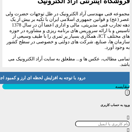
فروشگاه اینترنتی آراد الکترونیک
مجموعه فنی مهندسی آراد الکترونیک در ظل توجهات حضرت ولی
عصر (عج) و قوانین جمهوری اسلامی ایران با تکیه بر بیش از یک
دهه تجارب فنی، مدیریتی، مالی و اداری اعضا آن در سال 1378
تاسیس و با ارائه سروریس های برنامه ریزی و مشاوره در حوزه
های مختلف ICT، همکاری بسیار پر ثمری را با طیف وسیعی از
سازمان ها، صنایع، شرکت های دولتی و خصوصی در سطح کشور
به وجود آورد.
تمامی مطالب، عکس ها و... مطعلق به سایت آراد الکترونیک می
باشد.
درود با توجه به افزایش لحظه ای ارز و کمبود اجناس لطفا موجودی و 
بستن
مقایسه
ورود به حساب کاربری