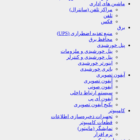
ماشین های اداری
مراکز تلفن (سانترال)
تلفن
فکس
برق
منبع تغذیه اضطراری (UPS)
محافظ برق
پنل خورشیدی
پنل خورشیدی و ملزومات
پنل خورشیدی و کنترلر
اینورتر خورشیدی
باتری خورشیدی
آیفون تصویری
آیفون تصویری
آیفون صوتی
سیستم ارتباط داخلی
آیفون آی پی
پکیج آیفون تصویری
کامپیوتر
تجهیزات ذخیره‌سازی اطلاعات
قطعات کامپیوتر
نمایشگر (مانیتور)
نرم افزار