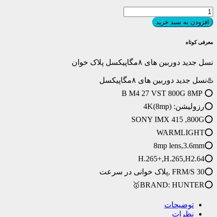
نسل
جدید
افزودن به سبد خرید
دوربین
های
معرفی کوتاه
۸مگاپیکسل
پلاک
نسل جدید دوربین های ۸مگاپیکسل پلاک خوان
خوان
عدد
♨️نسل جدید دوربین های ۸مگاپیکسل
⭕️ B M4 27 VST 800G 8MP
⭕️رزولیشن: 4K(8mp)
⭕️SONY IMX 415 ,800G
⭕️WARMLIGHT
⭕️8mp lens,3.6mm
⭕️H.265+,H.265,H2.64
⭕️30 FRM/S ,پلاک خوانی در سرعت
⭕️BRAND: HUNTER🥇
توضیحات
نظرات