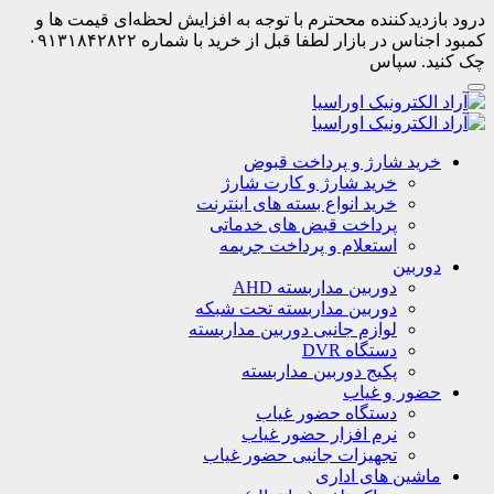
درود بازدیدکننده مححترم با توجه به افزایش لحظه‌ای قیمت ها و
کمبود اجناس در بازار لطفا قبل از خرید با شماره ۰۹۱۳۱۸۴۲۸۲۲
چک کنید. سپاس
خرید شارژ و پرداخت قبوض
خرید شارژ و کارت شارژ
خرید انواع بسته های اینترنت
پرداخت قبض های خدماتی
استعلام و پرداخت جریمه
دوربین
دوربین مداربسته AHD
دوربین مداربسته تحت شبکه
لوازم جانبی دوربین مداربسته
دستگاه DVR
پکیج دوربین مداربسته
حضور و غیاب
دستگاه حضور غیاب
نرم افزار حضور غیاب
تجهیزات جانبی حضور غیاب
ماشین های اداری