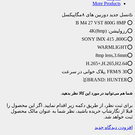
More Products
♨️نسل جدید دوربین های ۸مگاپیکسل
⭕️ B M4 27 VST 800G 8MP
⭕️رزولیشن: 4K(8mp)
⭕️SONY IMX 415 ,800G
⭕️WARMLIGHT
⭕️8mp lens,3.6mm
⭕️H.265+,H.265,H2.64
⭕️30 FRM/S ,پلاک خوانی در سرعت
⭕️BRAND: HUNTER🥇
شما هم می‌توانید در مورد این کالا نظر بدهید.
برای ثبت نظر، از طریق دکمه زیر اقدام نمایید. اگر این محصول را
قبلا از نگارشاپ خریده باشید، نظر شما به عنوان مالک محصول
ثبت خواهد شد.
افزودن دیدگاه جدید