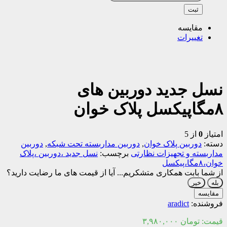
ثبت
مقایسه
تغییرات
نسل جدید دوربین های
۸مگاپیکسل پلاک خوان
امتیاز
0
از 5
دسته:
دوربین پلاک خوان
,
دوربین مداربسته تحت شبکه
,
دوربین
مداربسته و تجهیزات نظارتی
برچسب:
نسل جدید ،دوربین ،پلاک
خوان،۸مگا،پیکسل
از شما بابت همکاری متشکریم...
آیا از قیمت های ما رضایت دارید؟
بله
خیر
مقایسه
فروشنده:
aradict
قیمت:
تومان
۳,۹۸۰,۰۰۰