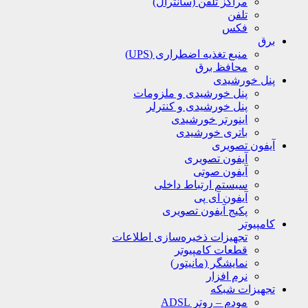
مراکز تلفن (سانترال)
تلفن
فکس
برق
منبع تغذیه اضطراری (UPS)
محافظ برق
پنل خورشیدی
پنل خورشیدی و ملزومات
پنل خورشیدی و کنترلر
اینورتر خورشیدی
باتری خورشیدی
آیفون تصویری
آیفون تصویری
آیفون صوتی
سیستم ارتباط داخلی
آیفون آی پی
پکیج آیفون تصویری
کامپیوتر
تجهیزات ذخیره‌سازی اطلاعات
قطعات کامپیوتر
نمایشگر (مانیتور)
نرم افزار
تجهیزات شبکه
مودم – روتر ADSL