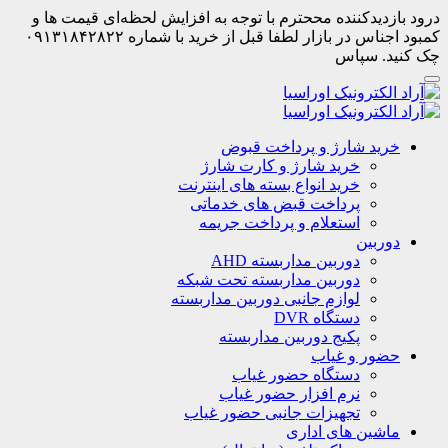
درود بازدیدکننده مححترم با توجه به افزایش لحظه‌ای قیمت ها و
کمبود اجناس در بازار لطفا قبل از خرید با شماره ۰۹۱۳۱۸۴۲۸۲۲
چک کنید. سپاس
خرید شارژ و پرداخت قبوض
خرید شارژ و کارت شارژ
خرید انواع بسته های اینترنت
پرداخت قبض های خدماتی
استعلام و پرداخت جریمه
دوربین
دوربین مداربسته AHD
دوربین مداربسته تحت شبکه
لوازم جانبی دوربین مداربسته
دستگاه DVR
پکیج دوربین مداربسته
حضور و غیاب
دستگاه حضور غیاب
نرم افزار حضور غیاب
تجهیزات جانبی حضور غیاب
ماشین های اداری