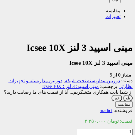
مقایسه
تغییرات
مینی اسپید 3 لنز Icsee 10X
مینی اسپید 3 لنز Icsee 10X
امتیاز
0
از 5
دسته:
دوربین مداربسته تحت شبکه
,
دوربین مداربسته و تجهیزات
نظارتی
برچسب:
مینی اسپید؛ 3 لنز ؛ Icsee 10X
از شما بابت همکاری متشکریم...
آیا از قیمت های ما رضایت دارید؟
بله
خیر
مقایسه
فروشنده:
aradict
قیمت:
تومان
۳,۳۵۰,۰۰۰
مینی