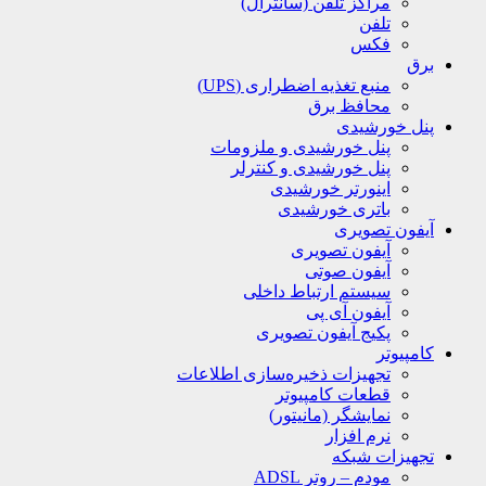
مراکز تلفن (سانترال)
تلفن
فکس
برق
منبع تغذیه اضطراری (UPS)
محافظ برق
پنل خورشیدی
پنل خورشیدی و ملزومات
پنل خورشیدی و کنترلر
اینورتر خورشیدی
باتری خورشیدی
آیفون تصویری
آیفون تصویری
آیفون صوتی
سیستم ارتباط داخلی
آیفون آی پی
پکیج آیفون تصویری
کامپیوتر
تجهیزات ذخیره‌سازی اطلاعات
قطعات کامپیوتر
نمایشگر (مانیتور)
نرم افزار
تجهیزات شبکه
مودم – روتر ADSL