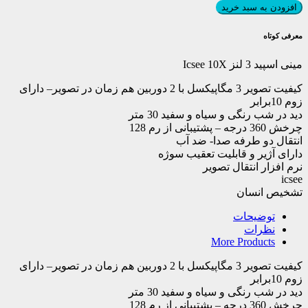
اسپید
افزودن به سبد خرید
3
لنز
معرفی کوتاه
Icsee
10X
مینی اسپید 3 لنز Icsee 10X
عدد
کیفیت تصویر 3 مگاپیکسل با 2 دوربین هم زمان در تصویر– دارای
زوم 10برابر
دید در شب رنگی و سیاه و سفید 30 متر
چرخش 360 درجه – پشتیبانی از رم 128
انتقال دو طرفه صدا- ضد آب
دارای آژیر و قابلیت تعقیب سوژه
نرم افزار انتقال تصویر
icsee
تشخیص انسان
توضیحات
نظرات
More Products
کیفیت تصویر 3 مگاپیکسل با 2 دوربین هم زمان در تصویر– دارای
زوم 10برابر
دید در شب رنگی و سیاه و سفید 30 متر
چرخش 360 درجه – پشتیبانی از رم 128