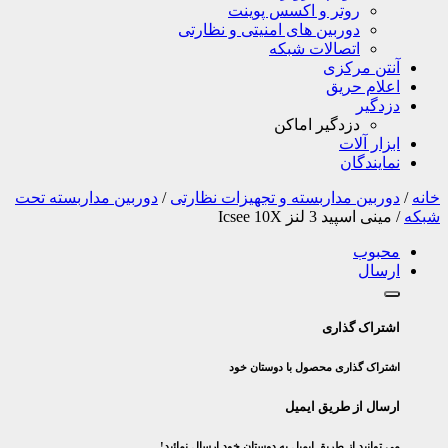
روتر و اکسس پوینت
دوربین های امنیتی و نظارتی
اتصالات شبکه
آنتن مرکزی
اعلام حریق
دزدگیر
دزدگیر اماکن
ابزار آلات
نمایندگان
خانه
/
دوربین مداربسته و تجهیزات نظارتی
/
دوربین مداربسته تحت
شبکه
/
مینی اسپید 3 لنز Icsee 10X
محبوب
ارسال
اشتراک گذاری
اشتراک گذاری محصول با دوستان خود
ارسال از طریق ایمیل
می توانید از طریق ایمیل به دوستان خود ارسال نمائید!