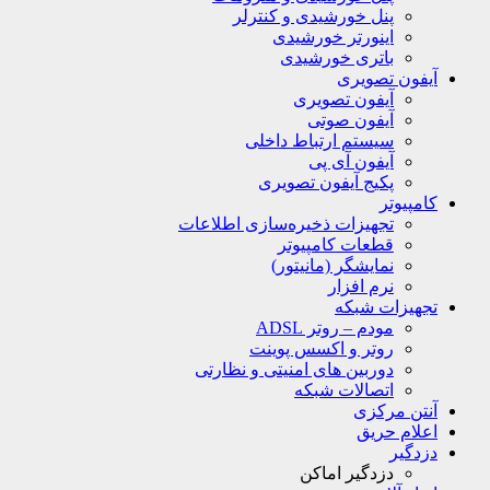
پنل خورشیدی و کنترلر
اینورتر خورشیدی
باتری خورشیدی
آیفون تصویری
آیفون تصویری
آیفون صوتی
سیستم ارتباط داخلی
آیفون آی پی
پکیج آیفون تصویری
کامپیوتر
تجهیزات ذخیره‌سازی اطلاعات
قطعات کامپیوتر
نمایشگر (مانیتور)
نرم افزار
تجهیزات شبکه
مودم – روتر ADSL
روتر و اکسس پوینت
دوربین های امنیتی و نظارتی
اتصالات شبکه
آنتن مرکزی
اعلام حریق
دزدگیر
دزدگیر اماکن