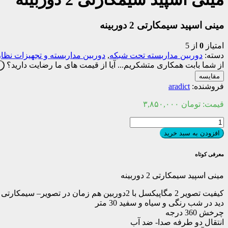
مینی اسپید سیمکارتی 2 دوربینه
امتیاز
0
از 5
دسته:
دوربین مداربسته تحت شبکه
,
دوربین مداربسته و تجهیزات نظا
از شما بابت همکاری متشکریم...
آیا از قیمت های ما رضایت دارید؟
ب
مقایسه
فروشنده:
aradict
قیمت:
تومان
۳,۸۵۰,۰۰۰
مینی
اسپید
افزودن به سبد خرید
سیمکارتی
2
معرفی کوتاه
دوربینه
عدد
مینی اسپید سیمکارتی 2 دوربینه
کیفیت تصویر 2 مگاپیکسل با 2دوربین هم زمان در تصویر– سیمکارتی
دید در شب رنگی و سیاه و سفید 30 متر
چرخش 360 درجه
انتقال دو طرفه صدا- ضد آب