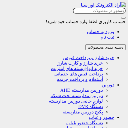
حساب کاربری
لطفا وارد حساب خود شوید!
ورود به حساب
ثبت نام
دسـته بـندی محـصولات
خرید شارژ و پرداخت قبوض
خرید شارژ و کارت شارژ
خرید انواع بسته های اینترنت
پرداخت قبض های خدماتی
استعلام و پرداخت جریمه
دوربین
دوربین مداربسته AHD
دوربین مداربسته تحت شبکه
لوازم جانبی دوربین مداربسته
دستگاه DVR
پکیج دوربین مداربسته
حضور و غیاب
دستگاه حضور غیاب