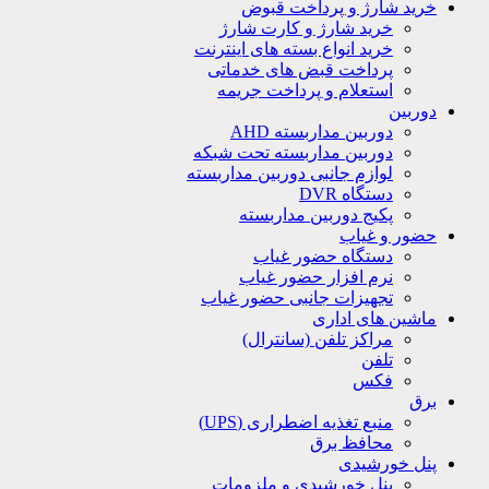
خرید شارژ و پرداخت قبوض
خرید شارژ و کارت شارژ
خرید انواع بسته های اینترنت
پرداخت قبض های خدماتی
استعلام و پرداخت جریمه
دوربین
دوربین مداربسته AHD
دوربین مداربسته تحت شبکه
لوازم جانبی دوربین مداربسته
دستگاه DVR
پکیج دوربین مداربسته
حضور و غیاب
دستگاه حضور غیاب
نرم افزار حضور غیاب
تجهیزات جانبی حضور غیاب
ماشین های اداری
مراکز تلفن (سانترال)
تلفن
فکس
برق
منبع تغذیه اضطراری (UPS)
محافظ برق
پنل خورشیدی
پنل خورشیدی و ملزومات