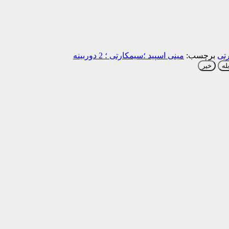
رتی
برچسب:
مینی اسپید ؛سیمکارتی ؛ 2 دوربینه
له
خیر