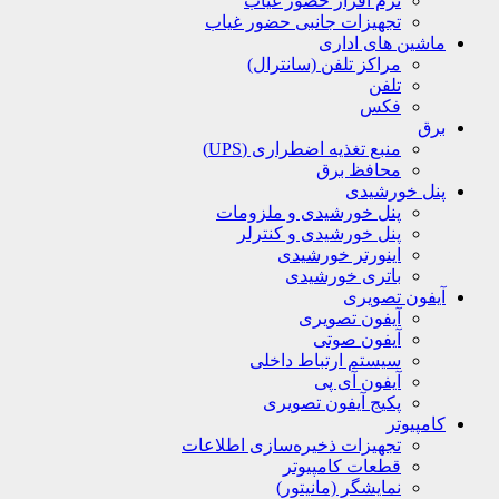
نرم افزار حضور غیاب
تجهیزات جانبی حضور غیاب
ماشین های اداری
مراکز تلفن (سانترال)
تلفن
فکس
برق
منبع تغذیه اضطراری (UPS)
محافظ برق
پنل خورشیدی
پنل خورشیدی و ملزومات
پنل خورشیدی و کنترلر
اینورتر خورشیدی
باتری خورشیدی
آیفون تصویری
آیفون تصویری
آیفون صوتی
سیستم ارتباط داخلی
آیفون آی پی
پکیج آیفون تصویری
کامپیوتر
تجهیزات ذخیره‌سازی اطلاعات
قطعات کامپیوتر
نمایشگر (مانیتور)