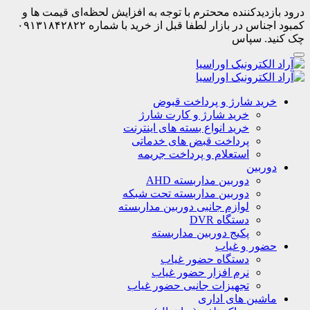
درود بازدیدکننده مححترم با توجه به افزایش لحظه‌ای قیمت ها و
کمبود اجناس در بازار لطفا قبل از خرید با شماره ۰۹۱۳۱۸۴۲۸۲۲
چک کنید. سپاس
خرید شارژ و پرداخت قبوض
خرید شارژ و کارت شارژ
خرید انواع بسته های اینترنت
پرداخت قبض های خدماتی
استعلام و پرداخت جریمه
دوربین
دوربین مداربسته AHD
دوربین مداربسته تحت شبکه
لوازم جانبی دوربین مداربسته
دستگاه DVR
پکیج دوربین مداربسته
حضور و غیاب
دستگاه حضور غیاب
نرم افزار حضور غیاب
تجهیزات جانبی حضور غیاب
ماشین های اداری