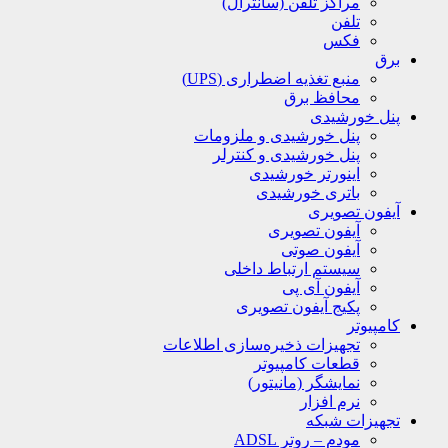
مراکز تلفن (سانترال)
تلفن
فکس
برق
منبع تغذیه اضطراری (UPS)
محافظ برق
پنل خورشیدی
پنل خورشیدی و ملزومات
پنل خورشیدی و کنترلر
اینورتر خورشیدی
باتری خورشیدی
آیفون تصویری
آیفون تصویری
آیفون صوتی
سیستم ارتباط داخلی
آیفون آی پی
پکیج آیفون تصویری
کامپیوتر
تجهیزات ذخیره‌سازی اطلاعات
قطعات کامپیوتر
نمایشگر (مانیتور)
نرم افزار
تجهیزات شبکه
مودم – روتر ADSL