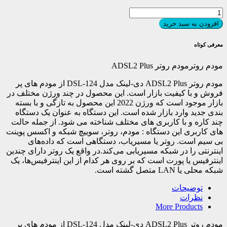
مودم
روترمودم
افزودن به سبد خرید
روتر
ADSL2
معرفی کوتاه
Plus
عدد
مودم روترمودم روتر ADSL2 Plus
مودم روتر ADSL2 Plus دی-لینک مدل DSL-124 از مودم های پر
فروش و با کیفیت بازار است. این محصول در چند ورژن مختلف در
بازار موجود است که ورژن 2022 این محصول به تازگی و با بسته
بندی جدید وارد بازار شده است. این دستگاه به عنوان یک دستگاه
چند کاره و با کاربری های مختلف شناخته می شود. از جمله حالت
های کاربری این دستگاه : مودم، روتر، سوییچ شبکه و اکسس پوینت
بی سیم است. روتر یا مسیریاب، دستگاهی است که داده‌های
اینترنتی را در شبکه مسیریابی می‌کند.در واقع یک روتر دارای چندین
اینترفیس یا پورت است که بر روی هر کدام از این اینترفیس‌ها، یک
شبکه محلی یا LAN متصل گشته است.
توضیحات
نظرات
More Products
مودم روتر ADSL2 Plus دی-لینک مدل DSL-124 از مودم های پر