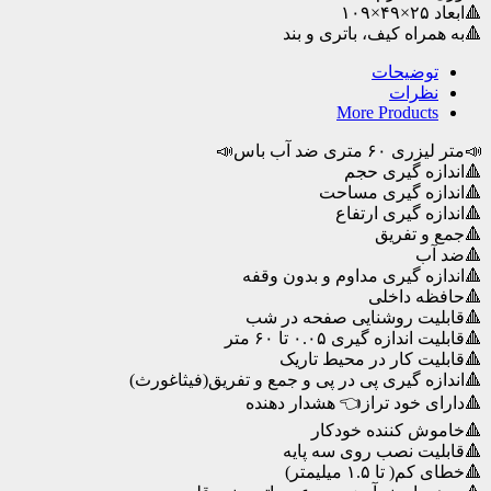
🔺ابعاد ۲۵×۴۹×۱۰۹
🔺به همراه کیف، باتری و بند
توضیحات
نظرات
More Products
📣متر لیزری ۶۰ متری ضد آب باس📣
🔺اندازه گیری حجم
🔺اندازه گیری مساحت
🔺اندازه گیری ارتفاع
🔺جمع و تفریق
🔺ضد آب
🔺اندازه گیری مداوم و بدون وقفه
🔺حافظه داخلی
🔺قابلیت روشنایی صفحه در شب
🔺قابلیت اندازه گیری ۰.۰۵ تا ۶۰ متر
🔺قابلیت کار در محیط تاریک
🔺اندازه گیری پی در پی و جمع و تفریق(فیثاغورث)
🔺دارای خود تراز👈 هشدار دهنده
🔺خاموش کننده خودکار
🔺قابلیت نصب روی سه پایه
🔺خطای کم( تا ۱.۵ میلیمتر)