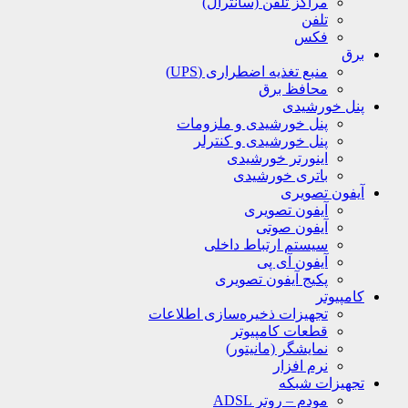
مراکز تلفن (سانترال)
تلفن
فکس
برق
منبع تغذیه اضطراری (UPS)
محافظ برق
پنل خورشیدی
پنل خورشیدی و ملزومات
پنل خورشیدی و کنترلر
اینورتر خورشیدی
باتری خورشیدی
آیفون تصویری
آیفون تصویری
آیفون صوتی
سیستم ارتباط داخلی
آیفون آی پی
پکیج آیفون تصویری
کامپیوتر
تجهیزات ذخیره‌سازی اطلاعات
قطعات کامپیوتر
نمایشگر (مانیتور)
نرم افزار
تجهیزات شبکه
مودم – روتر ADSL