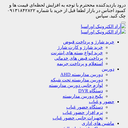
درود بازدیدکننده مححترم با توجه به افزایش لحظه‌ای قیمت ها و
کمبود اجناس در بازار لطفا قبل از خرید با شماره ۰۹۱۳۱۸۴۲۸۲۲
چک کنید. سپاس
خرید شارژ و پرداخت قبوض
خرید شارژ و کارت شارژ
خرید انواع بسته های اینترنت
پرداخت قبض های خدماتی
استعلام و پرداخت جریمه
دوربین
دوربین مداربسته AHD
دوربین مداربسته تحت شبکه
لوازم جانبی دوربین مداربسته
دستگاه DVR
پکیج دوربین مداربسته
حضور و غیاب
دستگاه حضور غیاب
نرم افزار حضور غیاب
تجهیزات جانبی حضور غیاب
ماشین های اداری