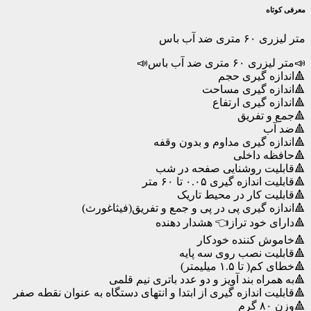
متری
معرفی کوتاه
ضد
آب
متر لیزری ۶۰ متری ضد آب باس
باس
عدد
📣متر لیزری ۶۰ متری ضد آب باس📣
🔺اندازه گیری حجم
🔺اندازه گیری مساحت
🔺اندازه گیری ارتفاع
🔺جمع و تفریق
🔺ضد آب
🔺اندازه گیری مداوم و بدون وقفه
🔺حافظه داخلی
🔺قابلیت روشنایی صفحه در شب
🔺قابلیت اندازه گیری ۰.۰۵ تا ۶۰ متر
🔺قابلیت کار در محیط تاریک
🔺اندازه گیری پی در پی و جمع و تفریق(فیثاغورث)
🔺دارای خود تراز👈 هشدار دهنده
🔺خاموش کننده خودکار
🔺قابلیت نصب روی سه پایه
🔺خطای کم( تا ۱.۵ میلیمتر)
🔺به همراه بند آویز و دو عدد باتری نیم قلمی
🔺قابلیت اندازه گیری از ابتدا و انتهای دستگاه به عنوان نقطه صفر
🔺وزن ۸۰ گرم