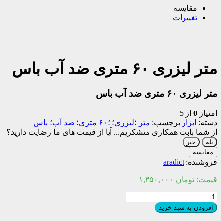
مقایسه
تغییرات
متر لیزری ۶۰ متری ضد آب باس
متر لیزری ۶۰ متری ضد آب باس
امتیاز
0
از 5
دسته:
ابزار
برچسب:
متر ؛لیزری؛ ؛۶۰ متری؛ ضد آب؛ باس
از شما بابت همکاری متشکریم...
آیا از قیمت های ما رضایت دارید؟
بله
خیر
مقایسه
فروشنده:
aradict
قیمت:
تومان
۱,۳۵۰,۰۰۰
متر
لیزری
افزودن به سبد خرید
۶۰