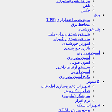
مراکز تلفن (سانترال)
تلفن
فکس
برق
منبع تغذیه اضطراری (UPS)
محافظ برق
پنل خورشیدی
پنل خورشیدی و ملزومات
پنل خورشیدی و کنترلر
اینورتر خورشیدی
باتری خورشیدی
آیفون تصویری
آیفون تصویری
آیفون صوتی
سیستم ارتباط داخلی
آیفون آی پی
پکیج آیفون تصویری
کامپیوتر
تجهیزات ذخیره‌سازی اطلاعات
قطعات کامپیوتر
نمایشگر (مانیتور)
نرم افزار
تجهیزات شبکه
مودم – روتر ADSL