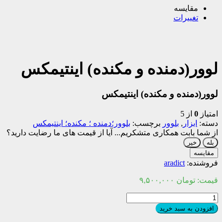
مقایسه
تغییرات
لوور(دمنده و مکنده) اینتیمکس
لوور(دمنده و مکنده) اینتیمکس
امتیاز
0
از 5
دسته:
ابزار
,
بلوور
برچسب:
بلوور؛دمنده ؛ مکنده؛ اینتیمکس
از شما بابت همکاری متشکریم...
آیا از قیمت های ما رضایت دارید؟
بله
خیر
مقایسه
فروشنده:
aradict
قیمت:
تومان
۹,۵۰۰,۰۰۰
لوور(دمنده
و
افزودن به سبد خرید
مکنده)