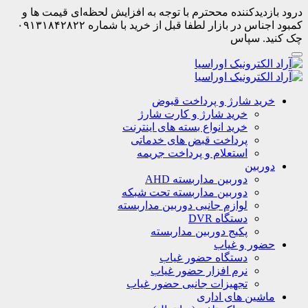
درود بازدیدکننده مححترم با توجه به افزایش لحظه‌ای قیمت ها و
کمبود اجناس در بازار لطفا قبل از خرید با شماره ۰۹۱۳۱۸۴۲۸۲۲
چک کنید. سپاس
خرید شارژ و پرداخت قبوض
خرید شارژ و کارت شارژ
خرید انواع بسته های اینترنت
پرداخت قبض های خدماتی
استعلام و پرداخت جریمه
دوربین
دوربین مداربسته AHD
دوربین مداربسته تحت شبکه
لوازم جانبی دوربین مداربسته
دستگاه DVR
پکیج دوربین مداربسته
حضور و غیاب
دستگاه حضور غیاب
نرم افزار حضور غیاب
تجهیزات جانبی حضور غیاب
ماشین های اداری