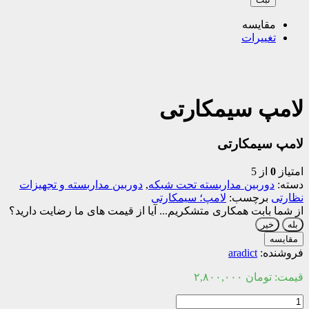
مقایسه
تغییرات
لامپ سیمکارتی
لامپ سیمکارتی
امتیاز
0
از 5
دسته:
دوربین مداربسته تحت شبکه
,
دوربین مداربسته و تجهیزات
نظارتی
برچسب:
لامپ؛ سیمکارتی
از شما بابت همکاری متشکریم...
آیا از قیمت های ما رضایت دارید؟
بله
خیر
مقایسه
فروشنده:
aradict
قیمت:
تومان
۲,۸۰۰,۰۰۰
لامپ