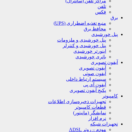
مراکز تلفن (سانترال)
تلفن
فکس
برق
منبع تغذیه اضطراری (UPS)
محافظ برق
پنل خورشیدی
پنل خورشیدی و ملزومات
پنل خورشیدی و کنترلر
اینورتر خورشیدی
باتری خورشیدی
آیفون تصویری
آیفون تصویری
آیفون صوتی
سیستم ارتباط داخلی
آیفون آی پی
پکیج آیفون تصویری
کامپیوتر
تجهیزات ذخیره‌سازی اطلاعات
قطعات کامپیوتر
نمایشگر (مانیتور)
نرم افزار
تجهیزات شبکه
مودم – روتر ADSL