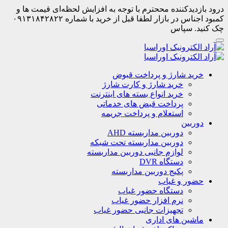
درود بازدیدکننده مححترم با توجه به افزایش لحظه‌ای قیمت ها و
کمبود اجناس در بازار لطفا قبل از خرید با شماره ۰۹۱۳۱۸۴۲۸۲۲
چک کنید. سپاس
خرید شارژ و پرداخت قبوض
خرید شارژ و کارت شارژ
خرید انواع بسته های اینترنت
پرداخت قبض های خدماتی
استعلام و پرداخت جریمه
دوربین
دوربین مداربسته AHD
دوربین مداربسته تحت شبکه
لوازم جانبی دوربین مداربسته
دستگاه DVR
پکیج دوربین مداربسته
حضور و غیاب
دستگاه حضور غیاب
نرم افزار حضور غیاب
تجهیزات جانبی حضور غیاب
ماشین های اداری