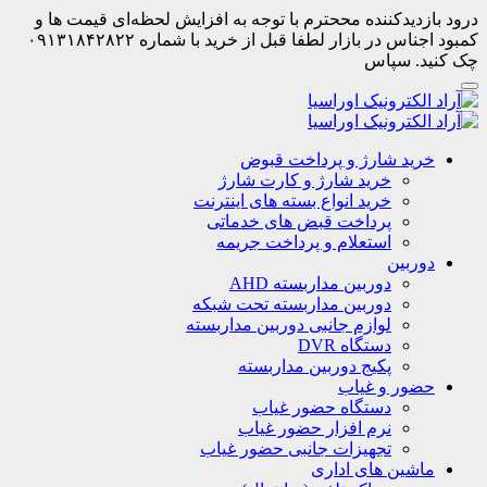
درود بازدیدکننده مححترم با توجه به افزایش لحظه‌ای قیمت ها و
کمبود اجناس در بازار لطفا قبل از خرید با شماره ۰۹۱۳۱۸۴۲۸۲۲
چک کنید. سپاس
خرید شارژ و پرداخت قبوض
خرید شارژ و کارت شارژ
خرید انواع بسته های اینترنت
پرداخت قبض های خدماتی
استعلام و پرداخت جریمه
دوربین
دوربین مداربسته AHD
دوربین مداربسته تحت شبکه
لوازم جانبی دوربین مداربسته
دستگاه DVR
پکیج دوربین مداربسته
حضور و غیاب
دستگاه حضور غیاب
نرم افزار حضور غیاب
تجهیزات جانبی حضور غیاب
ماشین های اداری