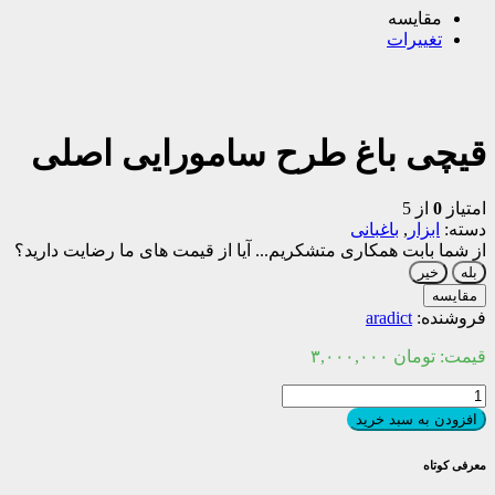
مقایسه
تغییرات
قیچی باغ طرح سامورایی اصلی
امتیاز
0
از 5
دسته:
ابزار
,
باغبانی
از شما بابت همکاری متشکریم...
آیا از قیمت های ما رضایت دارید؟
بله
خیر
مقایسه
فروشنده:
aradict
قیمت:
تومان
۳,۰۰۰,۰۰۰
قیچی
باغ
افزودن به سبد خرید
طرح
سامورایی
معرفی کوتاه
اصلی