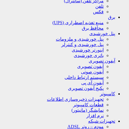
مراکز تلفن (سانترال)
تلفن
فکس
برق
منبع تغذیه اضطراری (UPS)
محافظ برق
پنل خورشیدی
پنل خورشیدی و ملزومات
پنل خورشیدی و کنترلر
اینورتر خورشیدی
باتری خورشیدی
آیفون تصویری
آیفون تصویری
آیفون صوتی
سیستم ارتباط داخلی
آیفون آی پی
پکیج آیفون تصویری
کامپیوتر
تجهیزات ذخیره‌سازی اطلاعات
قطعات کامپیوتر
نمایشگر (مانیتور)
نرم افزار
تجهیزات شبکه
مودم – روتر ADSL