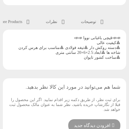
توضیحات
نظرات
More Products
📣📣قیچی باغبانی نووا 📣📣
🔺کیفیت عالی
🔺دسته روکش دار 🔺تیغه فولادی 🔺مناسب برای هرس کردن
شاخه ها 🔺ابعاد:2.5×6×20 سانتی متری
🔺ساخت کشور تایوان
شما هم می‌توانید در مورد این کالا نظر بدهید.
برای ثبت نظر، از طریق دکمه زیر اقدام نمایید. اگر این محصول را
قبلا از نگارشاپ خریده باشید، نظر شما به عنوان مالک محصول ثبت
خواهد شد.
افزودن دیدگاه جدید