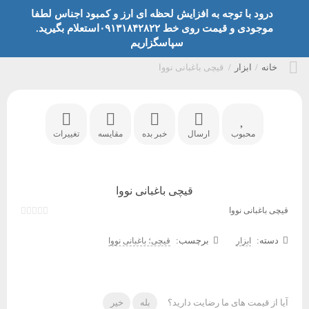
درود با توجه به افزایش لحظه ای ارز و کمبود اجناس لطفا
موجودی و قیمت روی خط ۰۹۱۳۱۸۴۲۸۲۲استعلام بگیرید.
سپاسگزاریم
خانه
/
ابزار
/
قیچی باغبانی نووا
محبوب
ارسال
خبر بده
مقایسه
تغییرات
قیچی باغبانی نووا
قیچی باغبانی نووا
دسته:
برچسب:
ابزار
قیچی؛ باغبانی نووا
آیا از قیمت های ما رضایت دارید؟
بله
خیر