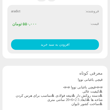
فروشنده:
aradict
قیمت:
۵۵۰,۰۰۰
تومان
قیچی
باغبانی
افزودن به سبد خرید
نووا
عدد
معرفی کوتاه
قیچی باغبانی نووا
📣📣قیچی باغبانی نووا 📣📣
🔺کیفیت عالی
🔺دسته روکش دار 🔺تیغه فولادی 🔺مناسب برای هرس کردن
شاخه ها 🔺ابعاد:2.5×6×20 سانتی متری
🔺ساخت کشور تایوان