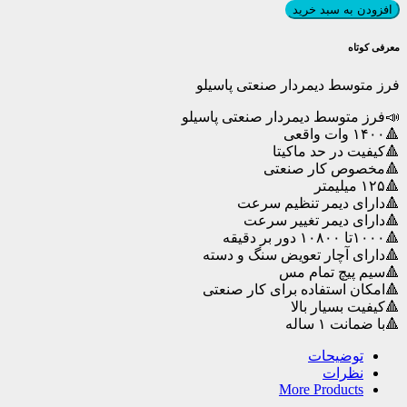
متوسط
افزودن به سبد خرید
دیمردار
صنعتی
معرفی کوتاه
پاسیلو
عدد
فرز متوسط دیمردار صنعتی پاسیلو
📣فرز متوسط دیمردار صنعتی پاسیلو
🔺۱۴۰۰ وات واقعی
🔺کیفیت در حد ماکیتا
🔺مخصوص کار صنعتی
🔺۱۲۵ میلیمتر
🔺دارای دیمر تنظیم سرعت
🔺دارای دیمر تغيير سرعت
🔺۱۰۰۰تا ۱۰۸۰۰ دور بر دقیقه
🔺دارای آچار تعویض سنگ و دسته
🔺سیم پیچ تمام مس
🔺امکان استفاده برای کار صنعتی
🔺کیفیت بسیار بالا
🔺با ضمانت ۱ ساله
توضیحات
نظرات
More Products