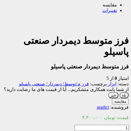
مقایسه
تغییرات
فرز متوسط دیمردار صنعتی
پاسیلو
فرز متوسط دیمردار صنعتی پاسیلو
امتیاز
0
از 5
دسته:
ابزار
برچسب:
فرز م؛توسط؛ دیمردار؛ صنعتی پاسیلو
از شما بابت همکاری متشکریم...
آیا از قیمت های ما رضایت دارید؟
بله
خیر
مقایسه
فروشنده:
aradict
قیمت:
تومان
۴,۳۰۰,۰۰۰
فرز