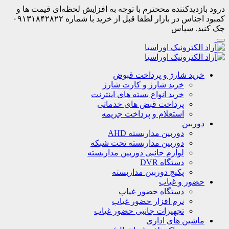
درود بازدیدکننده مححترم با توجه به افزایش لحظه‌ای قیمت ها و
کمبود اجناس در بازار لطفا قبل از خرید با شماره ۰۹۱۳۱۸۴۲۸۲۲
چک کنید. سپاس
خرید شارژ و پرداخت قبوض
خرید شارژ و کارت شارژ
خرید انواع بسته های اینترنت
پرداخت قبض های خدماتی
استعلام و پرداخت جریمه
دوربین
دوربین مداربسته AHD
دوربین مداربسته تحت شبکه
لوازم جانبی دوربین مداربسته
دستگاه DVR
پکیج دوربین مداربسته
حضور و غیاب
دستگاه حضور غیاب
نرم افزار حضور غیاب
تجهیزات جانبی حضور غیاب
ماشین های اداری