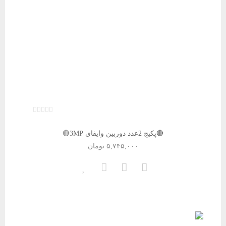
🔴پکیج 2عدد دوربین وایفای 3MP🔴
۵,۷۴۵,۰۰۰
تومان