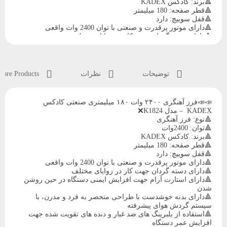
🔺برند: کادکس KADEX
🔺قطر صفحه: 180 میلیمتر
🔺قفل سوییچ: دارد
🔺دارای موتور پرقدرت و صنعتی با توان 2400 وات واقعی
🔺دارای دسته گردان جهت کار در زوایای مختلف
🔺دارای استارت آرام جهت افزایش ایمنی دستگاه در حین روشن
شدن
🔺دارای بدنه خوشدست با طراحی منحصر به فرد و مدرن، با
سیستم گردش هوای پیشرفته
توضیحات
نظرات
More Products
🔺استفاده از بلبرینگ های ضد غبار و دنده های تقویت شده جهت
افزایش عمر دستگاه
🔺دارای 12 ماه گارانتی
📣📣فرز آهنگری ۲۴۰۰ وات ۱۸۰ میلیمتری صنعتی کادکس
🔺مجهز به دسته جانبی کمکی ارگونومیک با قابلیت نصب در 3
KADEX – مدل K1824❌
حالت
🔺نوع: فرز آهنگری
🔺دارای گیربکس آلومینیومی مقاوم و مستحکم تولید شده از با
🔺توان: 2400وات
کیفیت ترین مواد اولیه
🔺برند: کادکس KADEX
🔺قابلیت تعویض آسان صفحه سنگ توسط قفل کن پهن تعبیه شده
🔺قطر صفحه: 180 میلیمتر
روی گیربکس
🔺قفل سوییچ: دارد
🔺دارای لوازم جانبی کامل (دسته جانبی، مهره زیر و رو، آچار
🔺دارای موتور پرقدرت و صنعتی با توان 2400 وات واقعی
مخصوص، قاب محافظ)
🔺دارای دسته گردان جهت کار در زوایای مختلف
🔺دارای استارت آرام جهت افزایش ایمنی دستگاه در حین روشن
شدن
🔺دارای بدنه خوشدست با طراحی منحصر به فرد و مدرن، با
سیستم گردش هوای پیشرفته
🔺استفاده از بلبرینگ های ضد غبار و دنده های تقویت شده جهت
افزایش عمر دستگاه