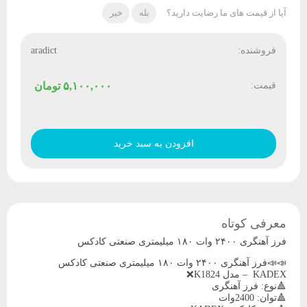
آیا از قیمت های ما رضایت دارید؟
بله
خیر
فروشنده:
aradict
قیمت:
۵,۱۰۰,۰۰۰
تومان
فرز
آهنگری
افزودن به سبد خرید
۲۴۰۰
وات
۱۸۰
میلیمتری
صنعتی
معرفی کوتاه
کادکس
عدد
فرز آهنگری ۲۴۰۰ وات ۱۸۰ میلیمتری صنعتی کادکس
📣📣فرز آهنگری ۲۴۰۰ وات ۱۸۰ میلیمتری صنعتی کادکس
KADEX – مدل K1824❌
🔺نوع: فرز آهنگری
🔺توان: 2400وات