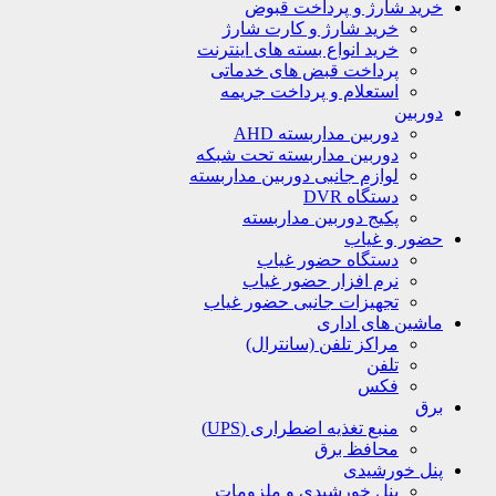
خرید شارژ و پرداخت قبوض
خرید شارژ و کارت شارژ
خرید انواع بسته های اینترنت
پرداخت قبض های خدماتی
استعلام و پرداخت جریمه
دوربین
دوربین مداربسته AHD
دوربین مداربسته تحت شبکه
لوازم جانبی دوربین مداربسته
دستگاه DVR
پکیج دوربین مداربسته
حضور و غیاب
دستگاه حضور غیاب
نرم افزار حضور غیاب
تجهیزات جانبی حضور غیاب
ماشین های اداری
مراکز تلفن (سانترال)
تلفن
فکس
برق
منبع تغذیه اضطراری (UPS)
محافظ برق
پنل خورشیدی
پنل خورشیدی و ملزومات