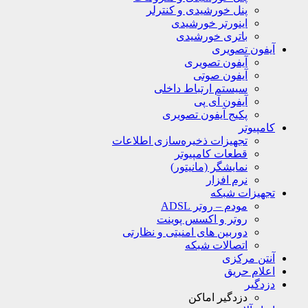
پنل خورشیدی و کنترلر
اینورتر خورشیدی
باتری خورشیدی
آیفون تصویری
آیفون تصویری
آیفون صوتی
سیستم ارتباط داخلی
آیفون آی پی
پکیج آیفون تصویری
کامپیوتر
تجهیزات ذخیره‌سازی اطلاعات
قطعات کامپیوتر
نمایشگر (مانیتور)
نرم افزار
تجهیزات شبکه
مودم – روتر ADSL
روتر و اکسس پوینت
دوربین های امنیتی و نظارتی
اتصالات شبکه
آنتن مرکزی
اعلام حریق
دزدگیر
دزدگیر اماکن