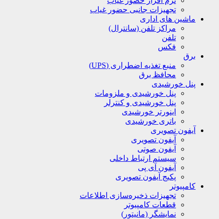
نرم افزار حضور غیاب
تجهیزات جانبی حضور غیاب
ماشین های اداری
مراکز تلفن (سانترال)
تلفن
فکس
برق
منبع تغذیه اضطراری (UPS)
محافظ برق
پنل خورشیدی
پنل خورشیدی و ملزومات
پنل خورشیدی و کنترلر
اینورتر خورشیدی
باتری خورشیدی
آیفون تصویری
آیفون تصویری
آیفون صوتی
سیستم ارتباط داخلی
آیفون آی پی
پکیج آیفون تصویری
کامپیوتر
تجهیزات ذخیره‌سازی اطلاعات
قطعات کامپیوتر
نمایشگر (مانیتور)