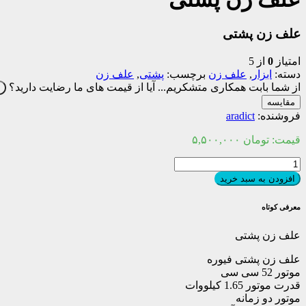
علف زن پشتی
امتیاز
0
از 5
دسته:
ابزار
,
علف زن
برچسب:
پشتی
,
علف زن
از شما بابت همکاری متشکریم...
آیا از قیمت های ما رضایت دارید؟
ب
مقایسه
فروشنده:
aradict
قیمت:
تومان
۵,۵۰۰,۰۰۰
علف
زن
افزودن به سبد خرید
پشتی
عدد
معرفی کوتاه
علف زن پشتی
علف زن پشتی فیوره
موتور 52 سی سی
قدرت موتور 1.65 کیلووات
موتور دو زمانه