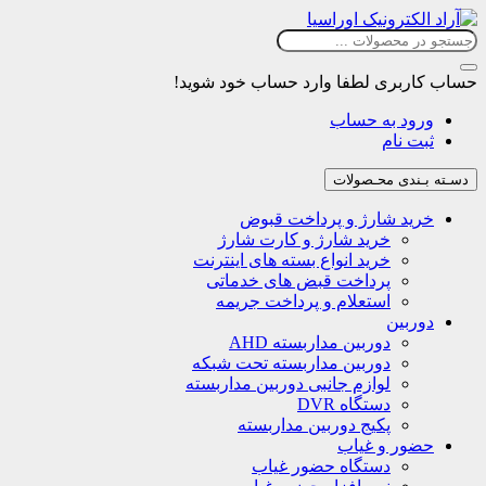
حساب کاربری
لطفا وارد حساب خود شوید!
ورود به حساب
ثبت نام
دسـته بـندی محـصولات
خرید شارژ و پرداخت قبوض
خرید شارژ و کارت شارژ
خرید انواع بسته های اینترنت
پرداخت قبض های خدماتی
استعلام و پرداخت جریمه
دوربین
دوربین مداربسته AHD
دوربین مداربسته تحت شبکه
لوازم جانبی دوربین مداربسته
دستگاه DVR
پکیج دوربین مداربسته
حضور و غیاب
دستگاه حضور غیاب