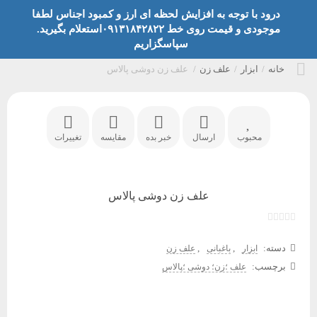
درود با توجه به افزایش لحظه ای ارز و کمبود اجناس لطفا
موجودی و قیمت روی خط ۰۹۱۳۱۸۴۲۸۲۲استعلام بگیرید.
سپاسگزاریم
خانه
/
ابزار
/
علف زن
/
علف زن دوشی پالاس
محبوب
ارسال
خبر بده
مقایسه
تغییرات
علف زن دوشی پالاس
دسته:
,
,
ابزار
باغبانی
علف زن
برچسب:
علف ؛زن؛ دوشی ؛پالاس