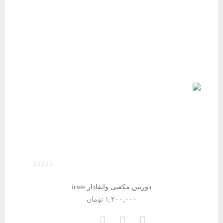
دوربین مکعبی وایفادار icsee
۱,۲۰۰,۰۰۰
تومان