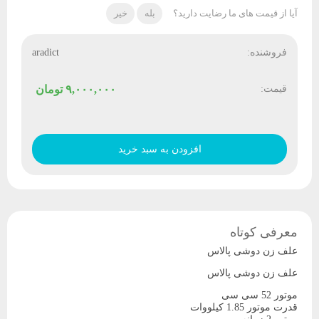
آیا از قیمت های ما رضایت دارید؟
بله
خیر
فروشنده:
aradict
قیمت:
۹,۰۰۰,۰۰۰
تومان
علف
زن
افزودن به سبد خرید
دوشی
پالاس
عدد
معرفی کوتاه
علف زن دوشی پالاس
علف زن دوشی پالاس
موتور 52 سی سی
قدرت موتور 1.85 کیلووات