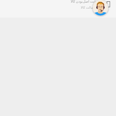
ضمانت اصل‌بودن کالا
تایید اصالت کالا
فروشگاه اینترنتی آراد الکترونیک
مجموعه فنی مهندسی آراد الکترونیک در ظل توجهات حضرت ولی عصر
(عج) و قوانین جمهوری اسلامی ایران با تکیه بر بیش از یک دهه تجارب
فنی، مدیریتی، مالی و اداری اعضا آن در سال 1378 تاسیس و با ارائه
سروریس های برنامه ریزی و مشاوره در حوزه های مختلف ICT،
همکاری بسیار پر ثمری را با طیف وسیعی از سازمان ها، صنایع، شرکت
های دولتی و خصوصی در سطح کشور به وجود آورد.