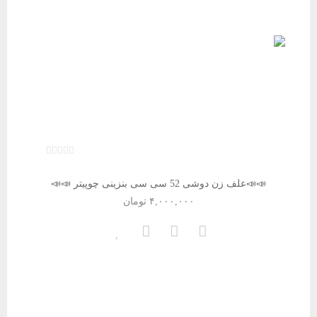
📣📣علف زن دوشی 52 سی سی بنزینی چوپیتر 📣📣
۴,۰۰۰,۰۰۰
تومان