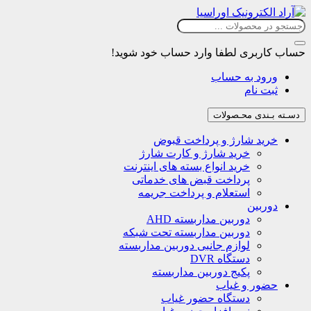
حساب کاربری
لطفا وارد حساب خود شوید!
ورود به حساب
ثبت نام
دسـته بـندی محـصولات
خرید شارژ و پرداخت قبوض
خرید شارژ و کارت شارژ
خرید انواع بسته های اینترنت
پرداخت قبض های خدماتی
استعلام و پرداخت جریمه
دوربین
دوربین مداربسته AHD
دوربین مداربسته تحت شبکه
لوازم جانبی دوربین مداربسته
دستگاه DVR
پکیج دوربین مداربسته
حضور و غیاب
دستگاه حضور غیاب