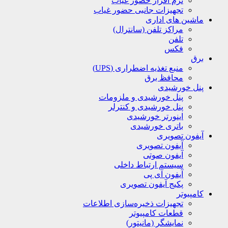
نرم افزار حضور غیاب
تجهیزات جانبی حضور غیاب
ماشین های اداری
مراکز تلفن (سانترال)
تلفن
فکس
برق
منبع تغذیه اضطراری (UPS)
محافظ برق
پنل خورشیدی
پنل خورشیدی و ملزومات
پنل خورشیدی و کنترلر
اینورتر خورشیدی
باتری خورشیدی
آیفون تصویری
آیفون تصویری
آیفون صوتی
سیستم ارتباط داخلی
آیفون آی پی
پکیج آیفون تصویری
کامپیوتر
تجهیزات ذخیره‌سازی اطلاعات
قطعات کامپیوتر
نمایشگر (مانیتور)