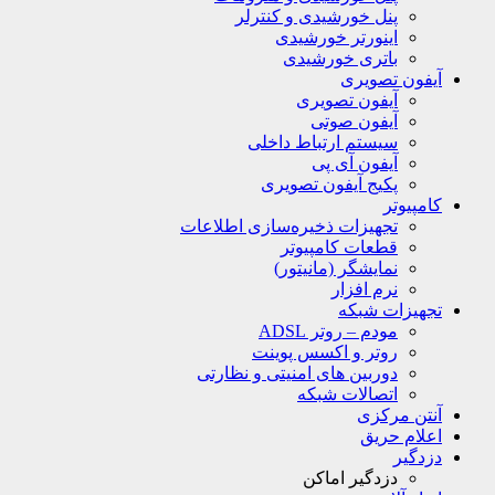
پنل خورشیدی و کنترلر
اینورتر خورشیدی
باتری خورشیدی
آیفون تصویری
آیفون تصویری
آیفون صوتی
سیستم ارتباط داخلی
آیفون آی پی
پکیج آیفون تصویری
کامپیوتر
تجهیزات ذخیره‌سازی اطلاعات
قطعات کامپیوتر
نمایشگر (مانیتور)
نرم افزار
تجهیزات شبکه
مودم – روتر ADSL
روتر و اکسس پوینت
دوربین های امنیتی و نظارتی
اتصالات شبکه
آنتن مرکزی
اعلام حریق
دزدگیر
دزدگیر اماکن