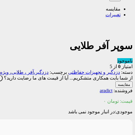
مقایسه
تغییرات
سوپر آفر طلایی
ناموجود
امتیاز
0
از 5
دسته:
دزدگیر و تجهیزات حفاظتی
برچسب:
دزدگیر،آفر ، طلایی، ویژه
از شما بابت همکاری متشکریم...
آیا از قیمت های ما رضایت دارید؟
ب
مقایسه
فروشنده:
aradict
قیمت:
تومان
۰
موجودی:در انبار موجود نمی باشد