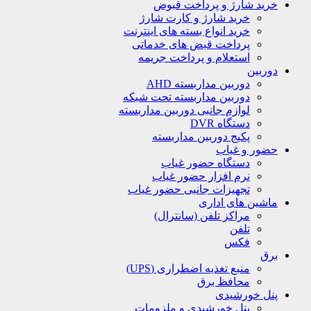
خرید شارژ و پرداخت قبوض
خرید شارژ و کارت شارژ
خرید انواع بسته های اینترنت
پرداخت قبض های خدماتی
استعلام و پرداخت جریمه
دوربین
دوربین مداربسته AHD
دوربین مداربسته تحت شبکه
لوازم جانبی دوربین مداربسته
دستگاه DVR
پکیج دوربین مداربسته
حضور و غیاب
دستگاه حضور غیاب
نرم افزار حضور غیاب
تجهیزات جانبی حضور غیاب
ماشین های اداری
مراکز تلفن (سانترال)
تلفن
فکس
برق
منبع تغذیه اضطراری (UPS)
محافظ برق
پنل خورشیدی
پنل خورشیدی و ملزومات