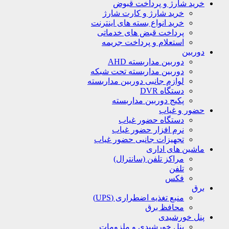
خرید شارژ و پرداخت قبوض
خرید شارژ و کارت شارژ
خرید انواع بسته های اینترنت
پرداخت قبض های خدماتی
استعلام و پرداخت جریمه
دوربین
دوربین مداربسته AHD
دوربین مداربسته تحت شبکه
لوازم جانبی دوربین مداربسته
دستگاه DVR
پکیج دوربین مداربسته
حضور و غیاب
دستگاه حضور غیاب
نرم افزار حضور غیاب
تجهیزات جانبی حضور غیاب
ماشین های اداری
مراکز تلفن (سانترال)
تلفن
فکس
برق
منبع تغذیه اضطراری (UPS)
محافظ برق
پنل خورشیدی
پنل خورشیدی و ملزومات