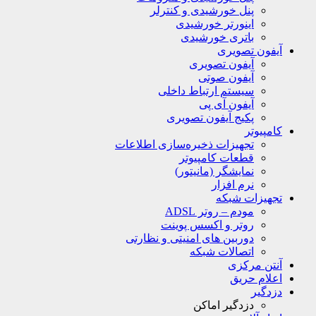
پنل خورشیدی و کنترلر
اینورتر خورشیدی
باتری خورشیدی
آیفون تصویری
آیفون تصویری
آیفون صوتی
سیستم ارتباط داخلی
آیفون آی پی
پکیج آیفون تصویری
کامپیوتر
تجهیزات ذخیره‌سازی اطلاعات
قطعات کامپیوتر
نمایشگر (مانیتور)
نرم افزار
تجهیزات شبکه
مودم – روتر ADSL
روتر و اکسس پوینت
دوربین های امنیتی و نظارتی
اتصالات شبکه
آنتن مرکزی
اعلام حریق
دزدگیر
دزدگیر اماکن