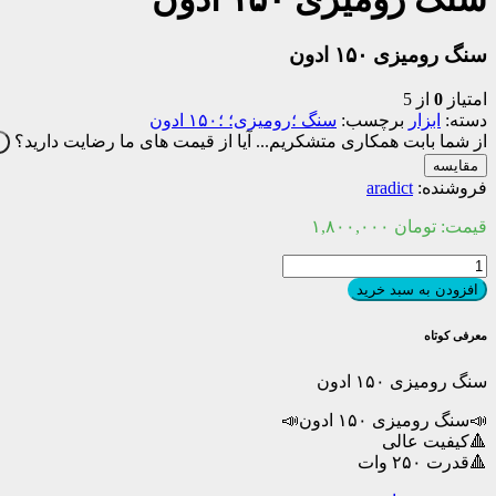
سنگ رومیزی ۱۵۰ ادون
امتیاز
0
از 5
دسته:
ابزار
برچسب:
سنگ ؛رومیزی؛ ؛۱۵۰ ادون
از شما بابت همکاری متشکریم...
آیا از قیمت های ما رضایت دارید؟
ب
مقایسه
فروشنده:
aradict
قیمت:
تومان
۱,۸۰۰,۰۰۰
سنگ
رومیزی
افزودن به سبد خرید
۱۵۰
ادون
معرفی کوتاه
عدد
سنگ رومیزی ۱۵۰ ادون
📣سنگ رومیزی ۱۵۰ ادون📣
🔺کیفیت عالی
🔺قدرت ۲۵۰ وات