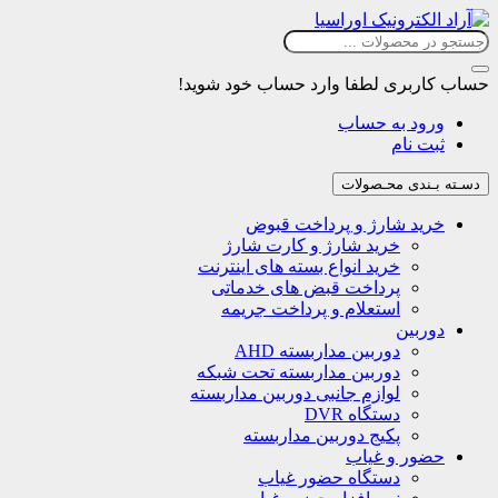
حساب کاربری
لطفا وارد حساب خود شوید!
ورود به حساب
ثبت نام
دسـته بـندی محـصولات
خرید شارژ و پرداخت قبوض
خرید شارژ و کارت شارژ
خرید انواع بسته های اینترنت
پرداخت قبض های خدماتی
استعلام و پرداخت جریمه
دوربین
دوربین مداربسته AHD
دوربین مداربسته تحت شبکه
لوازم جانبی دوربین مداربسته
دستگاه DVR
پکیج دوربین مداربسته
حضور و غیاب
دستگاه حضور غیاب