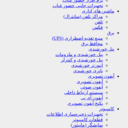
نرم افزار حضور غیاب
تجهیزات جانبی حضور غیاب
ماشین های اداری
مراکز تلفن (سانترال)
تلفن
فکس
برق
منبع تغذیه اضطراری (UPS)
محافظ برق
پنل خورشیدی
پنل خورشیدی و ملزومات
پنل خورشیدی و کنترلر
اینورتر خورشیدی
باتری خورشیدی
آیفون تصویری
آیفون تصویری
آیفون صوتی
سیستم ارتباط داخلی
آیفون آی پی
پکیج آیفون تصویری
کامپیوتر
تجهیزات ذخیره‌سازی اطلاعات
قطعات کامپیوتر
نمایشگر (مانیتور)