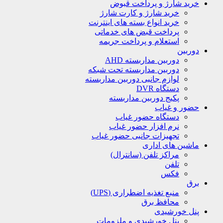
خرید شارژ و پرداخت قبوض
خرید شارژ و کارت شارژ
خرید انواع بسته های اینترنت
پرداخت قبض های خدماتی
استعلام و پرداخت جریمه
دوربین
دوربین مداربسته AHD
دوربین مداربسته تحت شبکه
لوازم جانبی دوربین مداربسته
دستگاه DVR
پکیج دوربین مداربسته
حضور و غیاب
دستگاه حضور غیاب
نرم افزار حضور غیاب
تجهیزات جانبی حضور غیاب
ماشین های اداری
مراکز تلفن (سانترال)
تلفن
فکس
برق
منبع تغذیه اضطراری (UPS)
محافظ برق
پنل خورشیدی
پنل خورشیدی و ملزومات