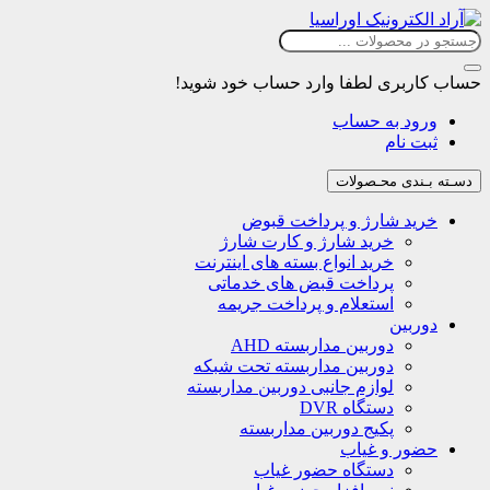
حساب کاربری
لطفا وارد حساب خود شوید!
ورود به حساب
ثبت نام
دسـته بـندی محـصولات
خرید شارژ و پرداخت قبوض
خرید شارژ و کارت شارژ
خرید انواع بسته های اینترنت
پرداخت قبض های خدماتی
استعلام و پرداخت جریمه
دوربین
دوربین مداربسته AHD
دوربین مداربسته تحت شبکه
لوازم جانبی دوربین مداربسته
دستگاه DVR
پکیج دوربین مداربسته
حضور و غیاب
دستگاه حضور غیاب