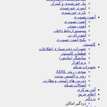
پنل خورشیدی و کنترلر
اینورتر خورشیدی
باتری خورشیدی
آیفون تصویری
آیفون تصویری
آیفون صوتی
سیستم ارتباط داخلی
آیفون آی پی
پکیج آیفون تصویری
کامپیوتر
تجهیزات ذخیره‌سازی اطلاعات
قطعات کامپیوتر
نمایشگر (مانیتور)
نرم افزار
تجهیزات شبکه
مودم – روتر ADSL
روتر و اکسس پوینت
دوربین های امنیتی و نظارتی
اتصالات شبکه
آنتن مرکزی
اعلام حریق
دزدگیر
دزدگیر اماکن