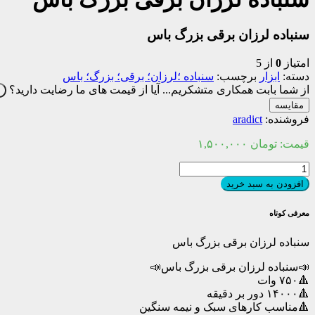
سنباده لرزان برقی بزرگ باس
امتیاز
0
از 5
دسته:
ابزار
برچسب:
سنباده ؛لرزان؛ برقی؛ بزرگ؛ باس
از شما بابت همکاری متشکریم...
آیا از قیمت های ما رضایت دارید؟
ب
مقایسه
فروشنده:
aradict
قیمت:
تومان
۱,۵۰۰,۰۰۰
سنباده
لرزان
افزودن به سبد خرید
برقی
بزرگ
معرفی کوتاه
باس
عدد
سنباده لرزان برقی بزرگ باس
📣سنباده لرزان برقی بزرگ باس📣
🔺۷۵۰ وات
🔺۱۴۰۰۰ دور بر دقیقه
🔺مناسب کارهای سبک و نیمه سنگین