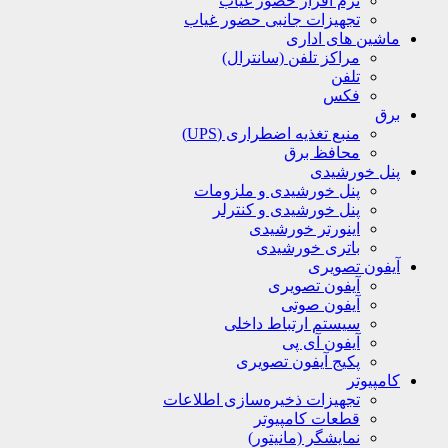
نرم افزار حضور غیاب
تجهیزات جانبی حضور غیاب
ماشین های اداری
مراکز تلفن (سانترال)
تلفن
فکس
برق
منبع تغذیه اضطراری (UPS)
محافظ برق
پنل خورشیدی
پنل خورشیدی و ملزومات
پنل خورشیدی و کنترلر
اینورتر خورشیدی
باتری خورشیدی
آیفون تصویری
آیفون تصویری
آیفون صوتی
سیستم ارتباط داخلی
آیفون آی پی
پکیج آیفون تصویری
کامپیوتر
تجهیزات ذخیره‌سازی اطلاعات
قطعات کامپیوتر
نمایشگر (مانیتور)