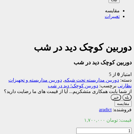
مقایسه
تغییرات
دوربین کوچک دید در شب
دوربین کوچک دید در شب
امتیاز
0
از 5
دسته:
دوربین مداربسته تحت شبکه
,
دوربین مداربسته و تجهیزات
نظارتی
برچسب:
دوربین کوچک؛ دید در شب
از شما بابت همکاری متشکریم...
آیا از قیمت های ما رضایت دارید؟
بله
خیر
مقایسه
فروشنده:
aradict
قیمت:
تومان
۱,۷۰۰,۰۰۰
دوربین