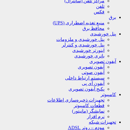
مراکز تلفن (سانترال)
تلفن
فکس
برق
منبع تغذیه اضطراری (UPS)
محافظ برق
پنل خورشیدی
پنل خورشیدی و ملزومات
پنل خورشیدی و کنترلر
اینورتر خورشیدی
باتری خورشیدی
آیفون تصویری
آیفون تصویری
آیفون صوتی
سیستم ارتباط داخلی
آیفون آی پی
پکیج آیفون تصویری
کامپیوتر
تجهیزات ذخیره‌سازی اطلاعات
قطعات کامپیوتر
نمایشگر (مانیتور)
نرم افزار
تجهیزات شبکه
مودم – روتر ADSL