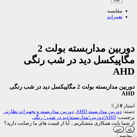
مقایسه
تغییرات
دوربین مداربسته بولت 2
مگاپیکسل دید در شب رنگی
AHD
دوربین مداربسته بولت 2 مگاپیکسل دید در شب رنگی
AHD
امتیاز
0
از 5
دسته:
دوربین مداربسته AHD
,
دوربین مداربسته و تجهیزات نظارتی
برچسب:
AHD؛دوربین؛مداربسته؛دید در شب ؛ رنگی
از شما بابت همکاری متشکریم...
آیا از قیمت های ما رضایت دارید؟
بله
خیر
مقایسه