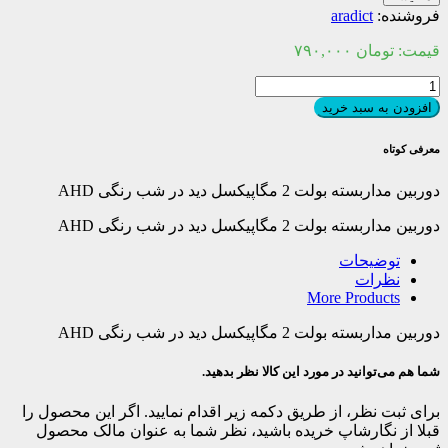
فروشنده:
aradict
قیمت:
تومان
۷۹۰,۰۰۰
دوربین
مداربسته
افزودن به سبد خرید
بولت
2
معرفی کوتاه
مگاپیکسل
دید
دوربین مداربسته بولت 2 مگاپیکسل دید در شب رنگی AHD
در
شب
دوربین مداربسته بولت 2 مگاپیکسل دید در شب رنگی AHD
رنگی
AHD
توضیحات
عدد
نظرات
More Products
دوربین مداربسته بولت 2 مگاپیکسل دید در شب رنگی AHD
شما هم می‌توانید در مورد این کالا نظر بدهید.
برای ثبت نظر، از طریق دکمه زیر اقدام نمایید. اگر این محصول را
قبلا از نگارشاپ خریده باشید، نظر شما به عنوان مالک محصول