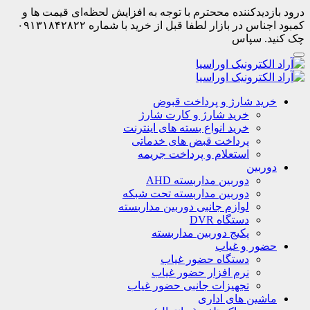
درود بازدیدکننده مححترم با توجه به افزایش لحظه‌ای قیمت ها و
کمبود اجناس در بازار لطفا قبل از خرید با شماره ۰۹۱۳۱۸۴۲۸۲۲
چک کنید. سپاس
خرید شارژ و پرداخت قبوض
خرید شارژ و کارت شارژ
خرید انواع بسته های اینترنت
پرداخت قبض های خدماتی
استعلام و پرداخت جریمه
دوربین
دوربین مداربسته AHD
دوربین مداربسته تحت شبکه
لوازم جانبی دوربین مداربسته
دستگاه DVR
پکیج دوربین مداربسته
حضور و غیاب
دستگاه حضور غیاب
نرم افزار حضور غیاب
تجهیزات جانبی حضور غیاب
ماشین های اداری