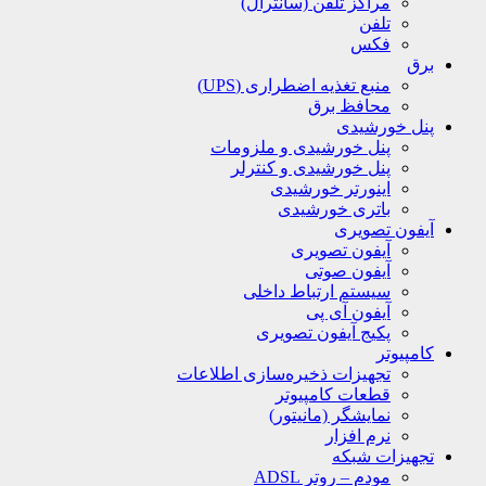
مراکز تلفن (سانترال)
تلفن
فکس
برق
منبع تغذیه اضطراری (UPS)
محافظ برق
پنل خورشیدی
پنل خورشیدی و ملزومات
پنل خورشیدی و کنترلر
اینورتر خورشیدی
باتری خورشیدی
آیفون تصویری
آیفون تصویری
آیفون صوتی
سیستم ارتباط داخلی
آیفون آی پی
پکیج آیفون تصویری
کامپیوتر
تجهیزات ذخیره‌سازی اطلاعات
قطعات کامپیوتر
نمایشگر (مانیتور)
نرم افزار
تجهیزات شبکه
مودم – روتر ADSL