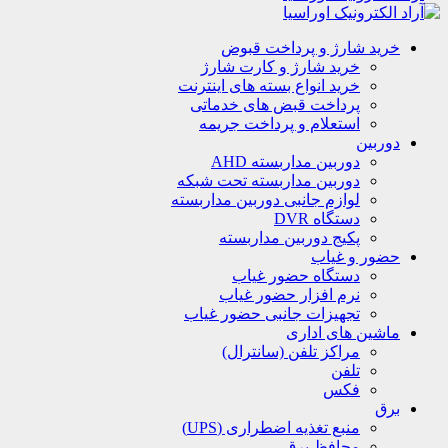
خرید شارژ و پرداخت قبوض
خرید شارژ و کارت شارژ
خرید انواع بسته های اینترنت
پرداخت قبض های خدماتی
استعلام و پرداخت جریمه
دوربین
دوربین مداربسته AHD
دوربین مداربسته تحت شبکه
لوازم جانبی دوربین مداربسته
دستگاه DVR
پکیج دوربین مداربسته
حضور و غیاب
دستگاه حضور غیاب
نرم افزار حضور غیاب
تجهیزات جانبی حضور غیاب
ماشین های اداری
مراکز تلفن (سانترال)
تلفن
فکس
برق
منبع تغذیه اضطراری (UPS)
محافظ برق