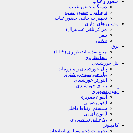
حضور و غیاب
دستگاه حضور غیاب
نرم افزار حضور غیاب
تجهیزات جانبی حضور غیاب
ماشین های اداری
مراکز تلفن (سانترال)
تلفن
فکس
برق
منبع تغذیه اضطراری (UPS)
محافظ برق
پنل خورشیدی
پنل خورشیدی و ملزومات
پنل خورشیدی و کنترلر
اینورتر خورشیدی
باتری خورشیدی
آیفون تصویری
آیفون تصویری
آیفون صوتی
سیستم ارتباط داخلی
آیفون آی پی
پکیج آیفون تصویری
کامپیوتر
تجهیزات ذخیره‌سازی اطلاعات