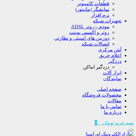
قطعات کامپیوتر
نمایشگر (مانیتور)
نرم افزار
تجهیزات شبکه
مودم – روتر ADSL
روتر و اکسس پوینت
دوربین های امنیتی و نظارتی
اتصالات شبکه
آنتن مرکزی
اعلام حریق
دزدگیر
دزدگیر اماکن
ابزار آلات
نمایندگان
صفحه اصلی
محصولات فروشگاه
مقالات
تماس با ما
درباره ما
سبد خرید
تومان
۰
0