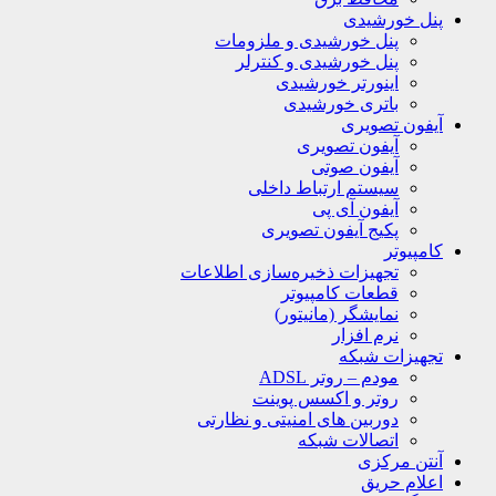
پنل خورشیدی
پنل خورشیدی و ملزومات
پنل خورشیدی و کنترلر
اینورتر خورشیدی
باتری خورشیدی
آیفون تصویری
آیفون تصویری
آیفون صوتی
سیستم ارتباط داخلی
آیفون آی پی
پکیج آیفون تصویری
کامپیوتر
تجهیزات ذخیره‌سازی اطلاعات
قطعات کامپیوتر
نمایشگر (مانیتور)
نرم افزار
تجهیزات شبکه
مودم – روتر ADSL
روتر و اکسس پوینت
دوربین های امنیتی و نظارتی
اتصالات شبکه
آنتن مرکزی
اعلام حریق