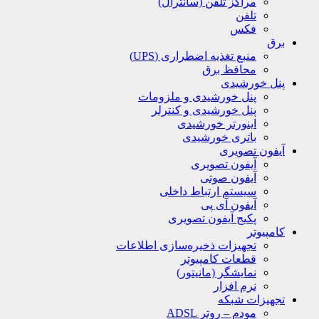
مراکز تلفن (سانترال)
تلفن
فکس
برق
منبع تغذیه اضطراری (UPS)
محافظ برق
پنل خورشیدی
پنل خورشیدی و ملزومات
پنل خورشیدی و کنترلر
اینورتر خورشیدی
باتری خورشیدی
آیفون تصویری
آیفون تصویری
آیفون صوتی
سیستم ارتباط داخلی
آیفون آی پی
پکیج آیفون تصویری
کامپیوتر
تجهیزات ذخیره‌سازی اطلاعات
قطعات کامپیوتر
نمایشگر (مانیتور)
نرم افزار
تجهیزات شبکه
مودم – روتر ADSL