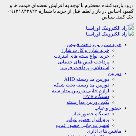
درود بازدیدکننده مححترم با توجه به افزایش لحظه‌ای قیمت ها و
کمبود اجناس در بازار لطفا قبل از خرید با شماره ۰۹۱۳۱۸۴۲۸۲۲
چک کنید. سپاس
خرید شارژ و پرداخت قبوض
خرید شارژ و کارت شارژ
خرید انواع بسته های اینترنت
پرداخت قبض های خدماتی
استعلام و پرداخت جریمه
دوربین
دوربین مداربسته AHD
دوربین مداربسته تحت شبکه
لوازم جانبی دوربین مداربسته
دستگاه DVR
پکیج دوربین مداربسته
حضور و غیاب
دستگاه حضور غیاب
نرم افزار حضور غیاب
تجهیزات جانبی حضور غیاب
ماشین های اداری