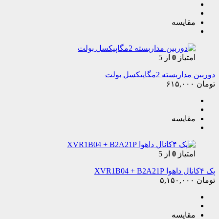
مقایسه
امتیاز
0
از 5
دوربین مداربسته 2مگاپیکسل بولت
تومان
۶۱۵,۰۰۰
مقایسه
امتیاز
0
از 5
پک ۴کانال داهوا XVR1B04 + B2A21P
تومان
۵,۱۵۰,۰۰۰
مقایسه