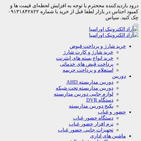
درود بازدیدکننده مححترم با توجه به افزایش لحظه‌ای قیمت ها و
کمبود اجناس در بازار لطفا قبل از خرید با شماره ۰۹۱۳۱۸۴۲۸۲۲
چک کنید. سپاس
خرید شارژ و پرداخت قبوض
خرید شارژ و کارت شارژ
خرید انواع بسته های اینترنت
پرداخت قبض های خدماتی
استعلام و پرداخت جریمه
دوربین
دوربین مداربسته AHD
دوربین مداربسته تحت شبکه
لوازم جانبی دوربین مداربسته
دستگاه DVR
پکیج دوربین مداربسته
حضور و غیاب
دستگاه حضور غیاب
نرم افزار حضور غیاب
تجهیزات جانبی حضور غیاب
ماشین های اداری