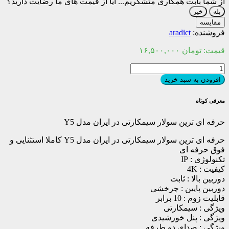
از شما بابت همکاری متشکریم...
آیا از قیمت های ما رضایت دارید؟
بله
خیر
مقایسه
فروشنده:
aradict
قیمت:
تومان
۱۶,۵۰۰,۰۰۰
حرفه
ای
افزودن به سبد خرید
ترین
سولار
معرفی کوتاه
سیمکارتی
در
حرفه ای ترین سولار سیمکارتی در ایران مدل Y5
ایران
مدل
حرفه ای ترین سولار سیمکارتی در ایران مدل Y5 کاملا استثنایی و
Y5
فوق حرفه ای
عدد
تکنولوژی : IP
کیفیت : 4K
دوربین بالا : ثابت
دوربین پایین : چرخشی
قابلیت زوم : 10 برابر
ویژگی : سیمکارتی
ویژگی : پنل خورشیدی
ویژگی : صدای دو طرفه