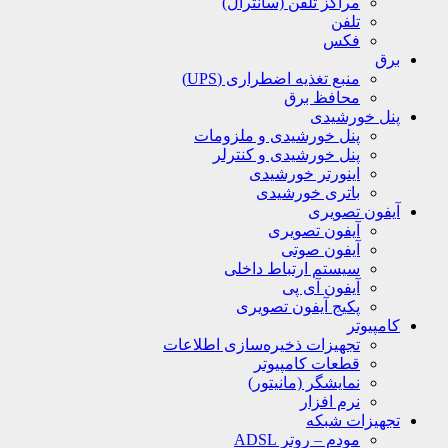
مراکز تلفن (سانترال)
تلفن
فکس
برق
منبع تغذیه اضطراری (UPS)
محافظ برق
پنل خورشیدی
پنل خورشیدی و ملزومات
پنل خورشیدی و کنترلر
اینورتر خورشیدی
باتری خورشیدی
آیفون تصویری
آیفون تصویری
آیفون صوتی
سیستم ارتباط داخلی
آیفون آی پی
پکیج آیفون تصویری
کامپیوتر
تجهیزات ذخیره‌سازی اطلاعات
قطعات کامپیوتر
نمایشگر (مانیتور)
نرم افزار
تجهیزات شبکه
مودم – روتر ADSL