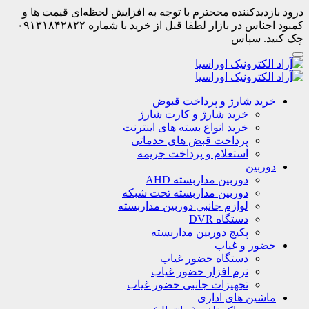
درود بازدیدکننده مححترم با توجه به افزایش لحظه‌ای قیمت ها و
کمبود اجناس در بازار لطفا قبل از خرید با شماره ۰۹۱۳۱۸۴۲۸۲۲
چک کنید. سپاس
خرید شارژ و پرداخت قبوض
خرید شارژ و کارت شارژ
خرید انواع بسته های اینترنت
پرداخت قبض های خدماتی
استعلام و پرداخت جریمه
دوربین
دوربین مداربسته AHD
دوربین مداربسته تحت شبکه
لوازم جانبی دوربین مداربسته
دستگاه DVR
پکیج دوربین مداربسته
حضور و غیاب
دستگاه حضور غیاب
نرم افزار حضور غیاب
تجهیزات جانبی حضور غیاب
ماشین های اداری