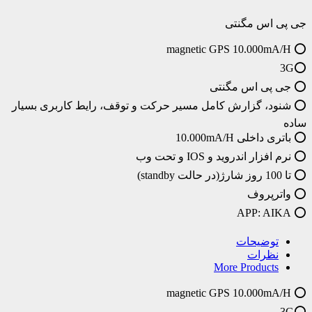
عدد
جی پی اس مگنتی
⭕️ magnetic GPS 10.000mA/H
⭕3G
⭕️ جی پی اس مگنتی
⭕️ شنود، گزارش کامل مسیر حرکت و توقف، رایط کاربری بسیار
ساده
⭕️ باتری داخلی 10.000mA/H
⭕️ نرم افزار اندروید و IOS و تحت وب
⭕️ تا 100 روز شارژ(در حالت standby)
⭕️ واترپروف
⭕️ APP: AIKA
توضیحات
نظرات
More Products
⭕️ magnetic GPS 10.000mA/H
⭕3G