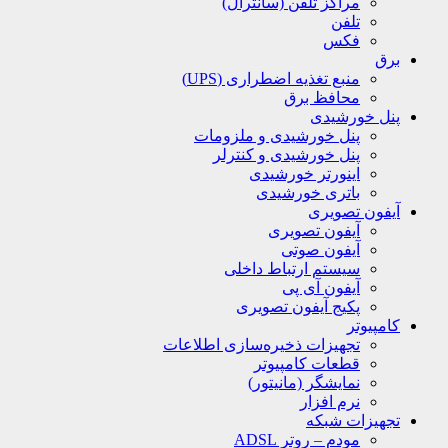
مراکز تلفن (سانترال)
تلفن
فکس
برق
منبع تغذیه اضطراری (UPS)
محافظ برق
پنل خورشیدی
پنل خورشیدی و ملزومات
پنل خورشیدی و کنترلر
اینورتر خورشیدی
باتری خورشیدی
آیفون تصویری
آیفون تصویری
آیفون صوتی
سیستم ارتباط داخلی
آیفون آی پی
پکیج آیفون تصویری
کامپیوتر
تجهیزات ذخیره‌سازی اطلاعات
قطعات کامپیوتر
نمایشگر (مانیتور)
نرم افزار
تجهیزات شبکه
مودم – روتر ADSL