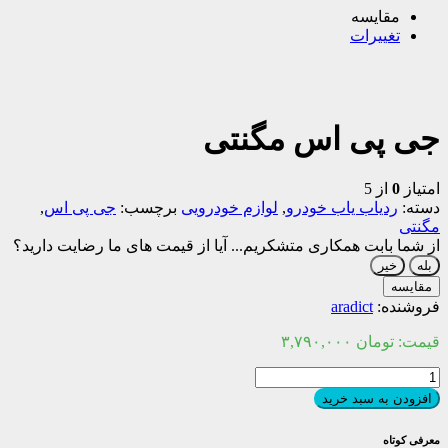
مقایسه
تغییرات
جی پی اس مگنتی
امتیاز
0
از 5
دسته:
ردیاب یاب خودرو
,
لوازم خودرویی
برچسب:
جی پی اس
,
مگنتی
از شما بابت همکاری متشکریم...
آیا از قیمت های ما رضایت دارید؟
بله
خیر
مقایسه
فروشنده:
aradict
قیمت:
تومان
۳,۷۹۰,۰۰۰
جی
پی
افزودن به سبد خرید
اس
مگنتی
معرفی کوتاه