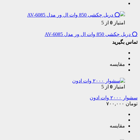
امتیاز
0
از 5
⭕️ دریل چکشی 850 وات ال ور مدل AV-6085
تماس بگیرید
مقایسه
امتیاز
0
از 5
سشوار ۲۰۰۰ وات ادون
تومان
۷۰۰,۰۰۰
مقایسه