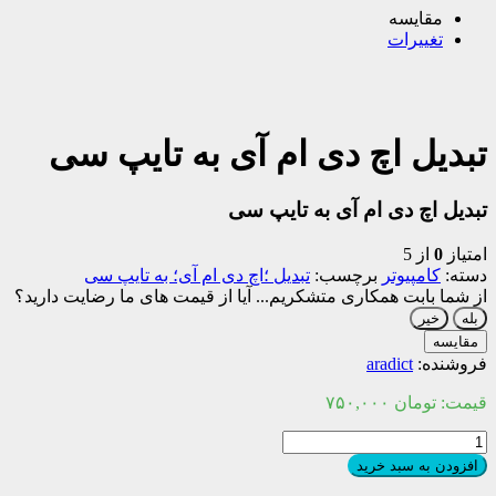
مقایسه
تغییرات
تبدیل اچ دی ام آی به تایپ سی
تبدیل اچ دی ام آی به تایپ سی
امتیاز
0
از 5
دسته:
کامپیوتر
برچسب:
تبدیل ؛اچ دی ام آی؛ به تایپ سی
از شما بابت همکاری متشکریم...
آیا از قیمت های ما رضایت دارید؟
بله
خیر
مقایسه
فروشنده:
aradict
قیمت:
تومان
۷۵۰,۰۰۰
تبدیل
اچ
افزودن به سبد خرید
دی