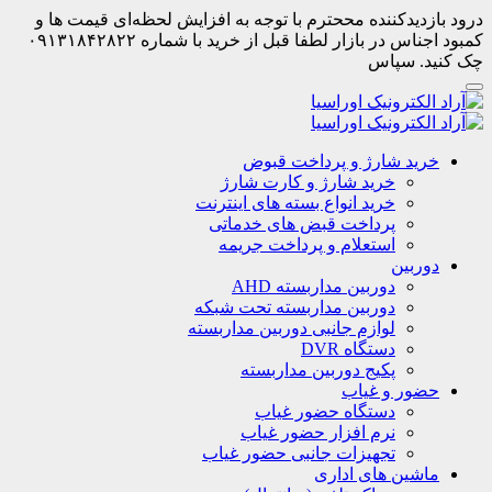
درود بازدیدکننده مححترم با توجه به افزایش لحظه‌ای قیمت ها و
کمبود اجناس در بازار لطفا قبل از خرید با شماره ۰۹۱۳۱۸۴۲۸۲۲
چک کنید. سپاس
خرید شارژ و پرداخت قبوض
خرید شارژ و کارت شارژ
خرید انواع بسته های اینترنت
پرداخت قبض های خدماتی
استعلام و پرداخت جریمه
دوربین
دوربین مداربسته AHD
دوربین مداربسته تحت شبکه
لوازم جانبی دوربین مداربسته
دستگاه DVR
پکیج دوربین مداربسته
حضور و غیاب
دستگاه حضور غیاب
نرم افزار حضور غیاب
تجهیزات جانبی حضور غیاب
ماشین های اداری