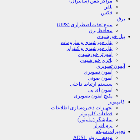
مراکز تلفن (سانترال)
تلفن
فکس
برق
منبع تغذیه اضطراری (UPS)
محافظ برق
پنل خورشیدی
پنل خورشیدی و ملزومات
پنل خورشیدی و کنترلر
اینورتر خورشیدی
باتری خورشیدی
آیفون تصویری
آیفون تصویری
آیفون صوتی
سیستم ارتباط داخلی
آیفون آی پی
پکیج آیفون تصویری
کامپیوتر
تجهیزات ذخیره‌سازی اطلاعات
قطعات کامپیوتر
نمایشگر (مانیتور)
نرم افزار
تجهیزات شبکه
مودم – روتر ADSL