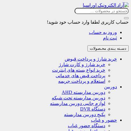
حساب کاربری
لطفا وارد حساب خود شوید!
ورود به حساب
ثبت نام
دسـته بـندی محـصولات
خرید شارژ و پرداخت قبوض
خرید شارژ و کارت شارژ
خرید انواع بسته های اینترنت
پرداخت قبض های خدماتی
استعلام و پرداخت جریمه
دوربین
دوربین مداربسته AHD
دوربین مداربسته تحت شبکه
لوازم جانبی دوربین مداربسته
دستگاه DVR
پکیج دوربین مداربسته
حضور و غیاب
دستگاه حضور غیاب