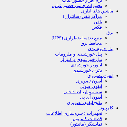
نرم افزار حضور غیاب
تجهیزات جانبی حضور غیاب
ماشین های اداری
مراکز تلفن (سانترال)
تلفن
فکس
برق
منبع تغذیه اضطراری (UPS)
محافظ برق
پنل خورشیدی
پنل خورشیدی و ملزومات
پنل خورشیدی و کنترلر
اینورتر خورشیدی
باتری خورشیدی
آیفون تصویری
آیفون تصویری
آیفون صوتی
سیستم ارتباط داخلی
آیفون آی پی
پکیج آیفون تصویری
کامپیوتر
تجهیزات ذخیره‌سازی اطلاعات
قطعات کامپیوتر
نمایشگر (مانیتور)