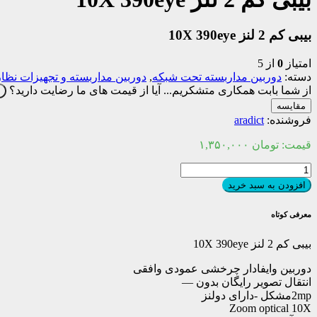
بیبی کم 2 لنز 10X 390eye
امتیاز
0
از 5
دسته:
دوربین مداربسته تحت شبکه
,
دوربین مداربسته و تجهیزات نظا
از شما بابت همکاری متشکریم...
آیا از قیمت های ما رضایت دارید؟
ب
مقایسه
فروشنده:
aradict
قیمت:
تومان
۱,۳۵۰,۰۰۰
بیبی
کم
افزودن به سبد خرید
2
لنز
معرفی کوتاه
10X
390eye
بیبی کم 2 لنز 10X 390eye
عدد
دوربین وایفادار چرخشی عمودی وافقی
انتقال تصویر رایگان بدون —
2mpمشکل -دارای دولنز
Zoom optical 10X