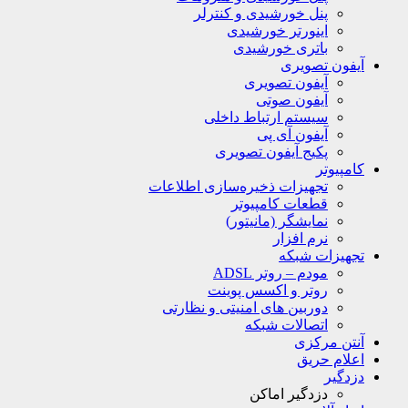
پنل خورشیدی و کنترلر
اینورتر خورشیدی
باتری خورشیدی
آیفون تصویری
آیفون تصویری
آیفون صوتی
سیستم ارتباط داخلی
آیفون آی پی
پکیج آیفون تصویری
کامپیوتر
تجهیزات ذخیره‌سازی اطلاعات
قطعات کامپیوتر
نمایشگر (مانیتور)
نرم افزار
تجهیزات شبکه
مودم – روتر ADSL
روتر و اکسس پوینت
دوربین های امنیتی و نظارتی
اتصالات شبکه
آنتن مرکزی
اعلام حریق
دزدگیر
دزدگیر اماکن