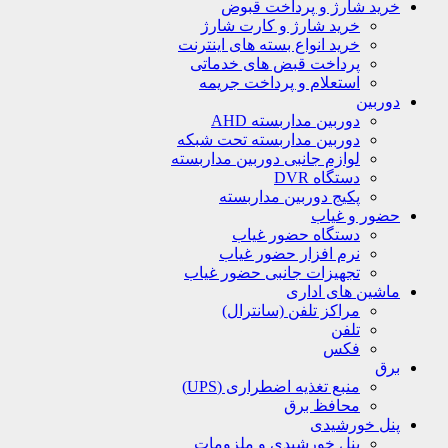
خرید شارژ و پرداخت قبوض
خرید شارژ و کارت شارژ
خرید انواع بسته های اینترنت
پرداخت قبض های خدماتی
استعلام و پرداخت جریمه
دوربین
دوربین مداربسته AHD
دوربین مداربسته تحت شبکه
لوازم جانبی دوربین مداربسته
دستگاه DVR
پکیج دوربین مداربسته
حضور و غیاب
دستگاه حضور غیاب
نرم افزار حضور غیاب
تجهیزات جانبی حضور غیاب
ماشین های اداری
مراکز تلفن (سانترال)
تلفن
فکس
برق
منبع تغذیه اضطراری (UPS)
محافظ برق
پنل خورشیدی
پنل خورشیدی و ملزومات