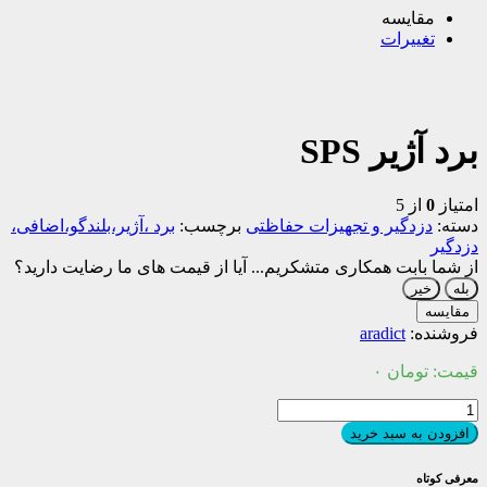
مقایسه
تغییرات
برد آژیر SPS
امتیاز
0
از 5
دسته:
دزدگیر و تجهیزات حفاظتی
برچسب:
برد ،آژیر،بلندگو،اضافی،
دزدگیر
از شما بابت همکاری متشکریم...
آیا از قیمت های ما رضایت دارید؟
بله
خیر
مقایسه
فروشنده:
aradict
قیمت:
تومان
۰
برد
آژیر
افزودن به سبد خرید
SPS
عدد
معرفی کوتاه