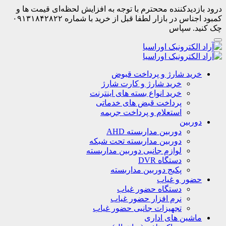
درود بازدیدکننده مححترم با توجه به افزایش لحظه‌ای قیمت ها و
کمبود اجناس در بازار لطفا قبل از خرید با شماره ۰۹۱۳۱۸۴۲۸۲۲
چک کنید. سپاس
خرید شارژ و پرداخت قبوض
خرید شارژ و کارت شارژ
خرید انواع بسته های اینترنت
پرداخت قبض های خدماتی
استعلام و پرداخت جریمه
دوربین
دوربین مداربسته AHD
دوربین مداربسته تحت شبکه
لوازم جانبی دوربین مداربسته
دستگاه DVR
پکیج دوربین مداربسته
حضور و غیاب
دستگاه حضور غیاب
نرم افزار حضور غیاب
تجهیزات جانبی حضور غیاب
ماشین های اداری