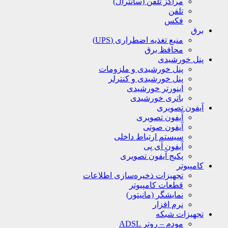
مراکز تلفن (سانترال)
تلفن
فکس
برق
منبع تغذیه اضطراری (UPS)
محافظ برق
پنل خورشیدی
پنل خورشیدی و ملزومات
پنل خورشیدی و کنترلر
اینورتر خورشیدی
باتری خورشیدی
آیفون تصویری
آیفون تصویری
آیفون صوتی
سیستم ارتباط داخلی
آیفون آی پی
پکیج آیفون تصویری
کامپیوتر
تجهیزات ذخیره‌سازی اطلاعات
قطعات کامپیوتر
نمایشگر (مانیتور)
نرم افزار
تجهیزات شبکه
مودم – روتر ADSL