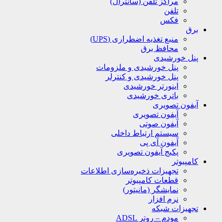
مراکز تلفن (سانترال)
تلفن
فکس
برق
منبع تغذیه اضطراری (UPS)
محافظ برق
پنل خورشیدی
پنل خورشیدی و ملزومات
پنل خورشیدی و کنترلر
اینورتر خورشیدی
باتری خورشیدی
آیفون تصویری
آیفون تصویری
آیفون صوتی
سیستم ارتباط داخلی
آیفون آی پی
پکیج آیفون تصویری
کامپیوتر
تجهیزات ذخیره‌سازی اطلاعات
قطعات کامپیوتر
نمایشگر (مانیتور)
نرم افزار
تجهیزات شبکه
مودم – روتر ADSL