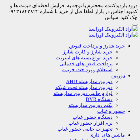
درود بازدیدکننده مححترم با توجه به افزایش لحظه‌ای قیمت ها و
کمبود اجناس در بازار لطفا قبل از خرید با شماره ۰۹۱۳۱۸۴۲۸۲۲
چک کنید. سپاس
خرید شارژ و پرداخت قبوض
خرید شارژ و کارت شارژ
خرید انواع بسته های اینترنت
پرداخت قبض های خدماتی
استعلام و پرداخت جریمه
دوربین
دوربین مداربسته AHD
دوربین مداربسته تحت شبکه
لوازم جانبی دوربین مداربسته
دستگاه DVR
پکیج دوربین مداربسته
حضور و غیاب
دستگاه حضور غیاب
نرم افزار حضور غیاب
تجهیزات جانبی حضور غیاب
ماشین های اداری