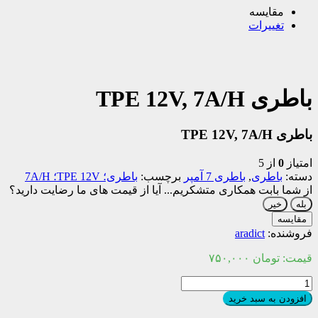
مقایسه
تغییرات
باطری TPE 12V, 7A/H
باطری TPE 12V, 7A/H
امتیاز
0
از 5
دسته:
باطری
,
باطری 7 آمپر
برچسب:
باطری؛ TPE 12V؛ 7A/H
از شما بابت همکاری متشکریم...
آیا از قیمت های ما رضایت دارید؟
بله
خیر
مقایسه
فروشنده:
aradict
قیمت:
تومان
۷۵۰,۰۰۰
باطری
TPE
افزودن به سبد خرید
12V,