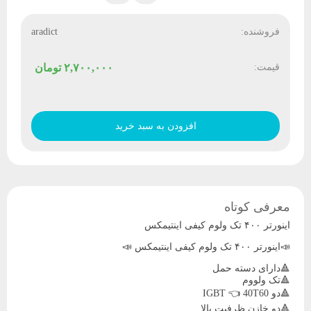
فروشنده:
aradict
قیمت:
۲,۷۰۰,۰۰۰
تومان
اینورتر
۴۰۰
افزودن به سبد خرید
تک
ولوم
کیفی
اینتیمکس
عدد
معرفی کوتاه
اینورتر ۴۰۰ تک ولوم کیفی اینتیمکس
📣اینورتر ۴۰۰ تک ولوم کیفی اینتیمکس 📣
🔺دارای دسته حمل
🔺تک ولووم
🔺دو IGBT 👈 40T60
🔺دو خازن ظرفیت بالا