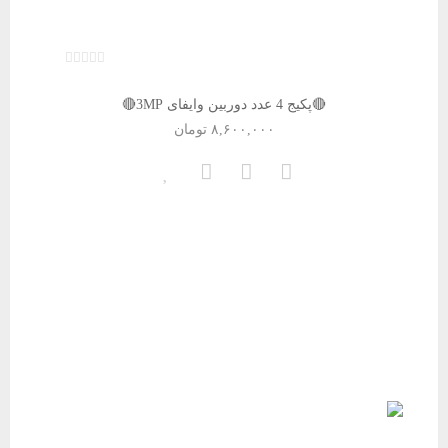
🔴پکیج 4 عدد دوربین وایفای 3MP🔴
۸,۶۰۰,۰۰۰
تومان