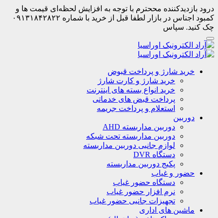
درود بازدیدکننده مححترم با توجه به افزایش لحظه‌ای قیمت ها و
کمبود اجناس در بازار لطفا قبل از خرید با شماره ۰۹۱۳۱۸۴۲۸۲۲
چک کنید. سپاس
خرید شارژ و پرداخت قبوض
خرید شارژ و کارت شارژ
خرید انواع بسته های اینترنت
پرداخت قبض های خدماتی
استعلام و پرداخت جریمه
دوربین
دوربین مداربسته AHD
دوربین مداربسته تحت شبکه
لوازم جانبی دوربین مداربسته
دستگاه DVR
پکیج دوربین مداربسته
حضور و غیاب
دستگاه حضور غیاب
نرم افزار حضور غیاب
تجهیزات جانبی حضور غیاب
ماشین های اداری