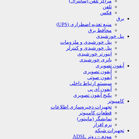
مراکز تلفن (سانترال)
تلفن
فکس
برق
منبع تغذیه اضطراری (UPS)
محافظ برق
پنل خورشیدی
پنل خورشیدی و ملزومات
پنل خورشیدی و کنترلر
اینورتر خورشیدی
باتری خورشیدی
آیفون تصویری
آیفون تصویری
آیفون صوتی
سیستم ارتباط داخلی
آیفون آی پی
پکیج آیفون تصویری
کامپیوتر
تجهیزات ذخیره‌سازی اطلاعات
قطعات کامپیوتر
نمایشگر (مانیتور)
نرم افزار
تجهیزات شبکه
مودم – روتر ADSL