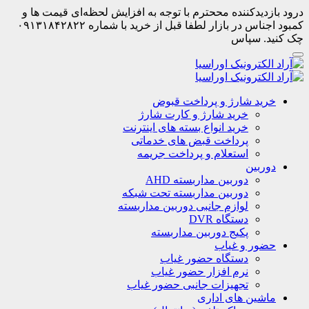
درود بازدیدکننده مححترم با توجه به افزایش لحظه‌ای قیمت ها و
کمبود اجناس در بازار لطفا قبل از خرید با شماره ۰۹۱۳۱۸۴۲۸۲۲
چک کنید. سپاس
خرید شارژ و پرداخت قبوض
خرید شارژ و کارت شارژ
خرید انواع بسته های اینترنت
پرداخت قبض های خدماتی
استعلام و پرداخت جریمه
دوربین
دوربین مداربسته AHD
دوربین مداربسته تحت شبکه
لوازم جانبی دوربین مداربسته
دستگاه DVR
پکیج دوربین مداربسته
حضور و غیاب
دستگاه حضور غیاب
نرم افزار حضور غیاب
تجهیزات جانبی حضور غیاب
ماشین های اداری