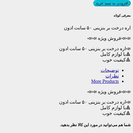
درخت
افزودن به سبد خرید
بر
بنزینی
معرفی کوتاه
۵۰
سانت
اره درخت بر بنزینی ۵۰ سانت ادون
ادون
عدد
📣📣فروش ویژه 📣📣
📣اره درخت بر بنزینی ۵۰ سانت ادون
🔺با لوازم کامل
🔺کیفیت خوب
توضیحات
نظرات
More Products
📣📣فروش ویژه 📣📣
📣اره درخت بر بنزینی ۵۰ سانت ادون
🔺با لوازم کامل
🔺کیفیت خوب
شما هم می‌توانید در مورد این کالا نظر بدهید.