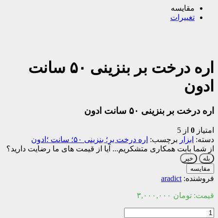
مقایسه
تغییرات
اره درخت بر بنزینی ۵۰ سانت
ادون
اره درخت بر بنزینی ۵۰ سانت ادون
امتیاز
0
از 5
دسته:
ابزار
برچسب:
اره درخت بر؛ بنزینی ۵۰؛ سانت ؛ادون
از شما بابت همکاری متشکریم...
آیا از قیمت های ما رضایت دارید؟
بله
خیر
مقایسه
فروشنده:
aradict
قیمت:
تومان
۳,۰۰۰,۰۰۰
اره