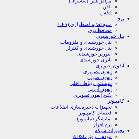
مراکز تلفن (سانترال)
تلفن
فکس
برق
منبع تغذیه اضطراری (UPS)
محافظ برق
پنل خورشیدی
پنل خورشیدی و ملزومات
پنل خورشیدی و کنترلر
اینورتر خورشیدی
باتری خورشیدی
آیفون تصویری
آیفون تصویری
آیفون صوتی
سیستم ارتباط داخلی
آیفون آی پی
پکیج آیفون تصویری
کامپیوتر
تجهیزات ذخیره‌سازی اطلاعات
قطعات کامپیوتر
نمایشگر (مانیتور)
نرم افزار
تجهیزات شبکه
مودم – روتر ADSL