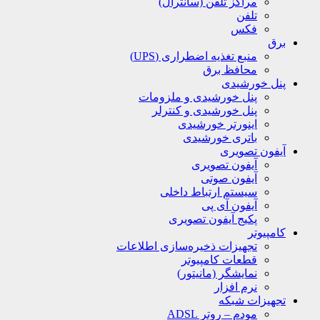
مراکز تلفن (سانترال)
تلفن
فکس
برق
منبع تغذیه اضطراری (UPS)
محافظ برق
پنل خورشیدی
پنل خورشیدی و ملزومات
پنل خورشیدی و کنترلر
اینورتر خورشیدی
باتری خورشیدی
آیفون تصویری
آیفون تصویری
آیفون صوتی
سیستم ارتباط داخلی
آیفون آی پی
پکیج آیفون تصویری
کامپیوتر
تجهیزات ذخیره‌سازی اطلاعات
قطعات کامپیوتر
نمایشگر (مانیتور)
نرم افزار
تجهیزات شبکه
مودم – روتر ADSL