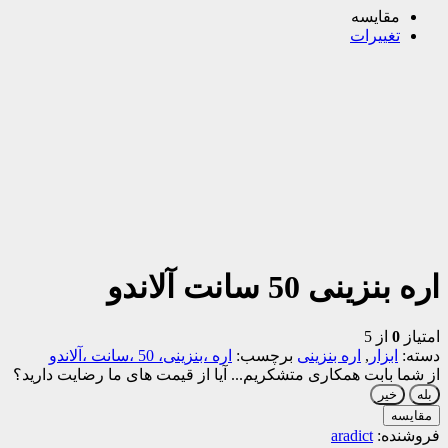
مقایسه
تغییرات
اره بنزینی 50 سانت آلاندو
امتیاز
0
از 5
دسته:
ابزار
,
اره بنزینی
برچسب:
اره ،بنزینی، 50 ،سانت ،آلاندو
از شما بابت همکاری متشکریم...
آیا از قیمت های ما رضایت دارید؟
بله
خیر
مقایسه
فروشنده:
aradict