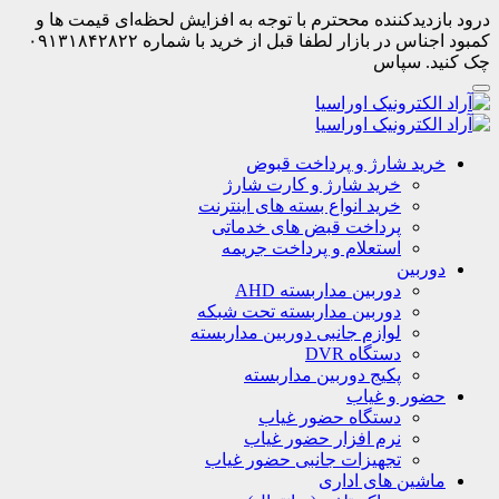
درود بازدیدکننده مححترم با توجه به افزایش لحظه‌ای قیمت ها و
کمبود اجناس در بازار لطفا قبل از خرید با شماره ۰۹۱۳۱۸۴۲۸۲۲
چک کنید. سپاس
خرید شارژ و پرداخت قبوض
خرید شارژ و کارت شارژ
خرید انواع بسته های اینترنت
پرداخت قبض های خدماتی
استعلام و پرداخت جریمه
دوربین
دوربین مداربسته AHD
دوربین مداربسته تحت شبکه
لوازم جانبی دوربین مداربسته
دستگاه DVR
پکیج دوربین مداربسته
حضور و غیاب
دستگاه حضور غیاب
نرم افزار حضور غیاب
تجهیزات جانبی حضور غیاب
ماشین های اداری