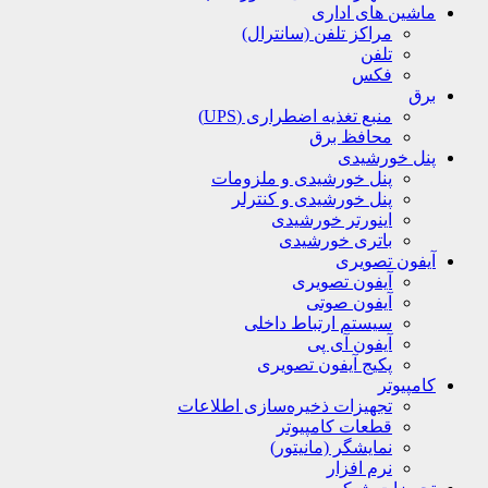
ماشین های اداری
مراکز تلفن (سانترال)
تلفن
فکس
برق
منبع تغذیه اضطراری (UPS)
محافظ برق
پنل خورشیدی
پنل خورشیدی و ملزومات
پنل خورشیدی و کنترلر
اینورتر خورشیدی
باتری خورشیدی
آیفون تصویری
آیفون تصویری
آیفون صوتی
سیستم ارتباط داخلی
آیفون آی پی
پکیج آیفون تصویری
کامپیوتر
تجهیزات ذخیره‌سازی اطلاعات
قطعات کامپیوتر
نمایشگر (مانیتور)
نرم افزار