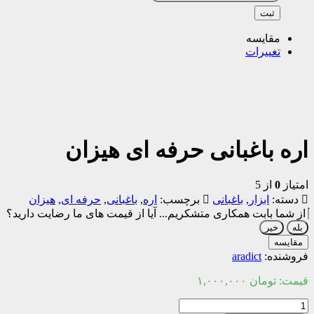
ثبت
مقایسه
تغییرات
اره باغبانی حرفه ای هیزان
امتیاز
0
از 5
دسته:
ابزار
,
باغبانی
برچسب:
اره
,
باغبانی
,
حرفه ای
,
هیزان
از شما بابت همکاری متشکریم...
آیا از قیمت های ما رضایت دارید؟
بله
خیر
مقایسه
فروشنده:
aradict
قیمت:
تومان
۱,۰۰۰,۰۰۰
اره