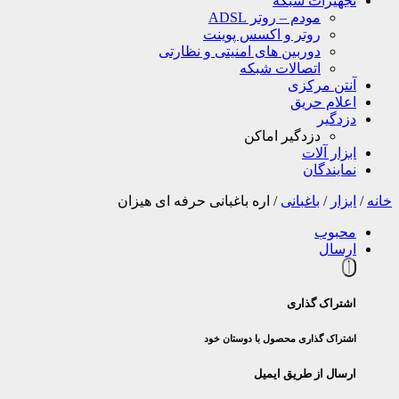
تجهیزات شبکه
مودم – روتر ADSL
روتر و اکسس پوینت
دوربین های امنیتی و نظارتی
اتصالات شبکه
آنتن مرکزی
اعلام حریق
دزدگیر
دزدگیر اماکن
ابزار آلات
نمایندگان
خانه
/
ابزار
/
باغبانی
/
اره باغبانی حرفه ای هیزان
محبوب
ارسال
اشتراک گذاری
اشتراک گذاری محصول با دوستان خود
ارسال از طریق ایمیل