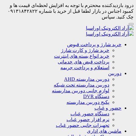
درود بازدیدکننده مححترم با توجه به افزایش لحظه‌ای قیمت ها و
کمبود اجناس در بازار لطفا قبل از خرید با شماره ۰۹۱۳۱۸۴۲۸۲۲
چک کنید. سپاس
خرید شارژ و پرداخت قبوض
خرید شارژ و کارت شارژ
خرید انواع بسته های اینترنت
پرداخت قبض های خدماتی
استعلام و پرداخت جریمه
دوربین
دوربین مداربسته AHD
دوربین مداربسته تحت شبکه
لوازم جانبی دوربین مداربسته
دستگاه DVR
پکیج دوربین مداربسته
حضور و غیاب
دستگاه حضور غیاب
نرم افزار حضور غیاب
تجهیزات جانبی حضور غیاب
ماشین های اداری