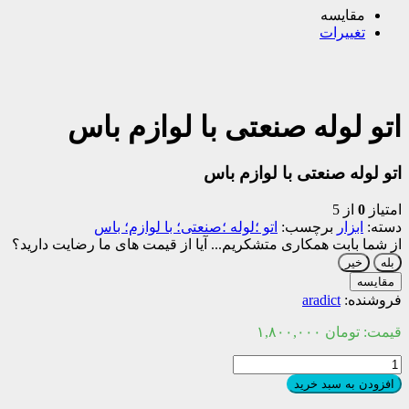
مقایسه
تغییرات
اتو لوله صنعتی با لوازم باس
اتو لوله صنعتی با لوازم باس
امتیاز
0
از 5
دسته:
ابزار
برچسب:
اتو ؛لوله ؛صنعتی؛ با لوازم؛ باس
از شما بابت همکاری متشکریم...
آیا از قیمت های ما رضایت دارید؟
بله
خیر
مقایسه
فروشنده:
aradict
قیمت:
تومان
۱,۸۰۰,۰۰۰
اتو
لوله
افزودن به سبد خرید
صنعتی