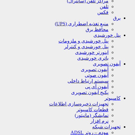
مراکز تلفن (سانترال)
تلفن
فکس
برق
منبع تغذیه اضطراری (UPS)
محافظ برق
پنل خورشیدی
پنل خورشیدی و ملزومات
پنل خورشیدی و کنترلر
اینورتر خورشیدی
باتری خورشیدی
آیفون تصویری
آیفون تصویری
آیفون صوتی
سیستم ارتباط داخلی
آیفون آی پی
پکیج آیفون تصویری
کامپیوتر
تجهیزات ذخیره‌سازی اطلاعات
قطعات کامپیوتر
نمایشگر (مانیتور)
نرم افزار
تجهیزات شبکه
مودم – روتر ADSL