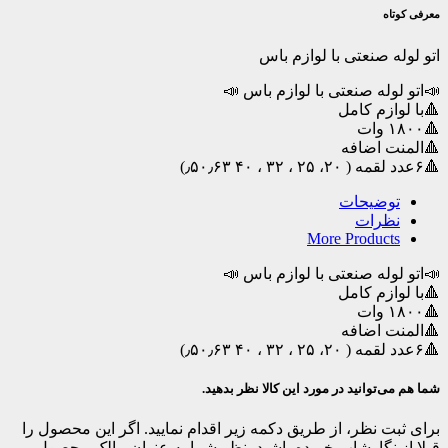
با
معرفی کوتاه
لوازم
باس
اتو لوله صنعتی با لوازم باس
عدد
📣اتو لوله صنعتی با لوازم باس 📣
🔺با لوازم کامل
🔺۱۸۰۰ وات
🔺المنت اضافه
🔺۶عدد لقمه ( ۲۰، ۲۵ ، ۳۲ ، ۴۰ ٫۵۰٫۶۳)
توضیحات
نظرات
More Products
📣اتو لوله صنعتی با لوازم باس 📣
🔺با لوازم کامل
🔺۱۸۰۰ وات
🔺المنت اضافه
🔺۶عدد لقمه ( ۲۰، ۲۵ ، ۳۲ ، ۴۰ ٫۵۰٫۶۳)
شما هم می‌توانید در مورد این کالا نظر بدهید.
برای ثبت نظر، از طریق دکمه زیر اقدام نمایید. اگر این محصول را
قبلا از نگارشاپ خریده باشید، نظر شما به عنوان مالک محصول