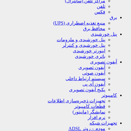
مراکز تلفن (سانترال)
تلفن
فکس
برق
منبع تغذیه اضطراری (UPS)
محافظ برق
پنل خورشیدی
پنل خورشیدی و ملزومات
پنل خورشیدی و کنترلر
اینورتر خورشیدی
باتری خورشیدی
آیفون تصویری
آیفون تصویری
آیفون صوتی
سیستم ارتباط داخلی
آیفون آی پی
پکیج آیفون تصویری
کامپیوتر
تجهیزات ذخیره‌سازی اطلاعات
قطعات کامپیوتر
نمایشگر (مانیتور)
نرم افزار
تجهیزات شبکه
مودم – روتر ADSL