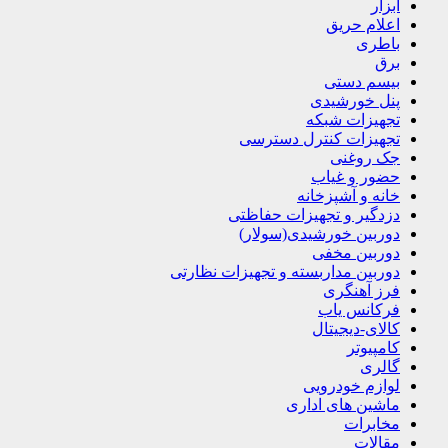
ابزار
اعلام حریق
باطری
برق
بیسم دستی
پنل خورشیدی
تجهیزات شبکه
تجهیزات کنترل دسترسی
جک روغنی
حضور و غیاب
خانه و آشپزخانه
دزدگیر و تجهیزات حفاظتی
دوربین خورشیدی(سولار)
دوربین مخفی
دوربین مداربسته و تجهیزات نظارتی
فرز آهنگری
فرکانس یاب
کالای-دیجیتال
کامپیوتر
گالری
لوازم خودرویی
ماشین های اداری
مخابرات
مقالات