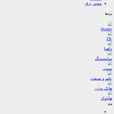
موتور برق
برندها
Hunter
ZK
داهوا
سامسونگ
سونی
علم و صنعت
هایک ویژن
هایلوک