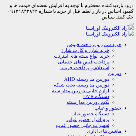
درود بازدیدکننده مححترم با توجه به افزایش لحظه‌ای قیمت ها و
کمبود اجناس در بازار لطفا قبل از خرید با شماره ۰۹۱۳۱۸۴۲۸۲۲
چک کنید. سپاس
خرید شارژ و پرداخت قبوض
خرید شارژ و کارت شارژ
خرید انواع بسته های اینترنت
پرداخت قبض های خدماتی
استعلام و پرداخت جریمه
دوربین
دوربین مداربسته AHD
دوربین مداربسته تحت شبکه
لوازم جانبی دوربین مداربسته
دستگاه DVR
پکیج دوربین مداربسته
حضور و غیاب
دستگاه حضور غیاب
نرم افزار حضور غیاب
تجهیزات جانبی حضور غیاب
ماشین های اداری