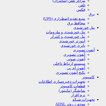
مراکز تلفن (سانترال)
تلفن
فکس
برق
منبع تغذیه اضطراری (UPS)
محافظ برق
پنل خورشیدی
پنل خورشیدی و ملزومات
پنل خورشیدی و کنترلر
اینورتر خورشیدی
باتری خورشیدی
آیفون تصویری
آیفون تصویری
آیفون صوتی
سیستم ارتباط داخلی
آیفون آی پی
پکیج آیفون تصویری
کامپیوتر
تجهیزات ذخیره‌سازی اطلاعات
قطعات کامپیوتر
نمایشگر (مانیتور)
نرم افزار
تجهیزات شبکه
مودم – روتر ADSL