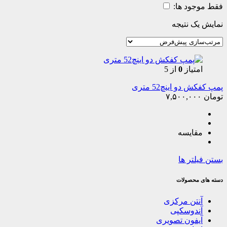
فقط موجود ها:
نمایش یک نتیجه
امتیاز
0
از 5
پمپ کفکش دو اینچ52 متری
تومان
۷,۵۰۰,۰۰۰
مقایسه
بستن فیلتر ها
دسته های محصولات
آنتن مرکزی
آندوسکپی
آیفون تصویری