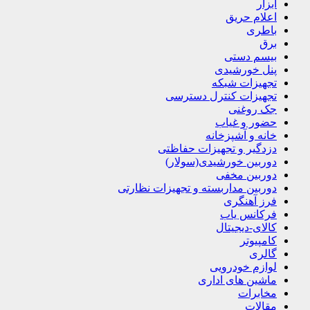
ابزار
اعلام حریق
باطری
برق
بیسم دستی
پنل خورشیدی
تجهیزات شبکه
تجهیزات کنترل دسترسی
جک روغنی
حضور و غیاب
خانه و آشپزخانه
دزدگیر و تجهیزات حفاظتی
دوربین خورشیدی(سولار)
دوربین مخفی
دوربین مداربسته و تجهیزات نظارتی
فرز آهنگری
فرکانس یاب
کالای-دیجیتال
کامپیوتر
گالری
لوازم خودرویی
ماشین های اداری
مخابرات
مقالات