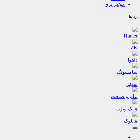
موتور برق
برندها
Hunter
ZK
داهوا
سامسونگ
سونی
علم و صنعت
هایک ویژن
هایلوک