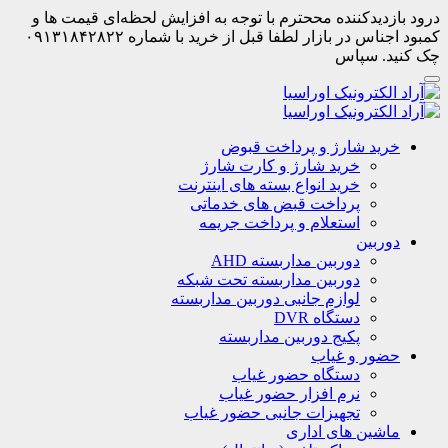
درود بازدیدکننده مححترم با توجه به افزایش لحظه‌ای قیمت ها و
کمبود اجناس در بازار لطفا قبل از خرید با شماره ۰۹۱۳۱۸۴۲۸۲۲
چک کنید. سپاس
خرید شارژ و پرداخت قبوض
خرید شارژ و کارت شارژ
خرید انواع بسته های اینترنت
پرداخت قبض های خدماتی
استعلام و پرداخت جریمه
دوربین
دوربین مداربسته AHD
دوربین مداربسته تحت شبکه
لوازم جانبی دوربین مداربسته
دستگاه DVR
پکیج دوربین مداربسته
حضور و غیاب
دستگاه حضور غیاب
نرم افزار حضور غیاب
تجهیزات جانبی حضور غیاب
ماشین های اداری