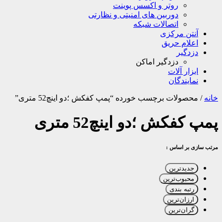
روتر و اکسس پوینت
دوربین های امنیتی و نظارتی
اتصالات شبکه
آنتن مرکزی
اعلام حریق
دزدگیر
دزدگیر اماکن
ابزار آلات
نمایندگان
خانه
/
محصولات برچسب خورده “پمپ کفکش ؛دو اینچ52 متری”
پمپ کفکش ؛دو اینچ52 متری
مرتب سازی بر اساس :
جدیدترین
محبوب‌ترین
رتبه بندی
ارزان‌ترین
گران‌ترین