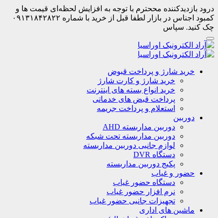
درود بازدیدکننده مححترم با توجه به افزایش لحظه‌ای قیمت ها و
کمبود اجناس در بازار لطفا قبل از خرید با شماره ۰۹۱۳۱۸۴۲۸۲۲
چک کنید. سپاس
خرید شارژ و پرداخت قبوض
خرید شارژ و کارت شارژ
خرید انواع بسته های اینترنت
پرداخت قبض های خدماتی
استعلام و پرداخت جریمه
دوربین
دوربین مداربسته AHD
دوربین مداربسته تحت شبکه
لوازم جانبی دوربین مداربسته
دستگاه DVR
پکیج دوربین مداربسته
حضور و غیاب
دستگاه حضور غیاب
نرم افزار حضور غیاب
تجهیزات جانبی حضور غیاب
ماشین های اداری