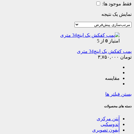
فقط موجود ها:
نمایش یک نتیجه
امتیاز
0
از 5
پمپ کفکش یک اینچ34 متری
تومان
۳,۷۵۰,۰۰۰
مقایسه
بستن فیلتر ها
دسته های محصولات
آنتن مرکزی
آندوسکپی
آیفون تصویری