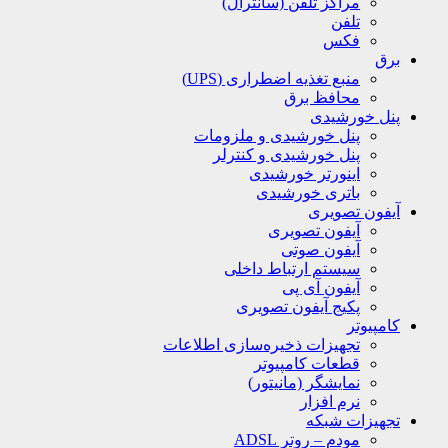
مراکز تلفن (سانترال)
تلفن
فکس
برق
منبع تغذیه اضطراری (UPS)
محافظ برق
پنل خورشیدی
پنل خورشیدی و ملزومات
پنل خورشیدی و کنترلر
اینورتر خورشیدی
باتری خورشیدی
آیفون تصویری
آیفون تصویری
آیفون صوتی
سیستم ارتباط داخلی
آیفون آی پی
پکیج آیفون تصویری
کامپیوتر
تجهیزات ذخیره‌سازی اطلاعات
قطعات کامپیوتر
نمایشگر (مانیتور)
نرم افزار
تجهیزات شبکه
مودم – روتر ADSL