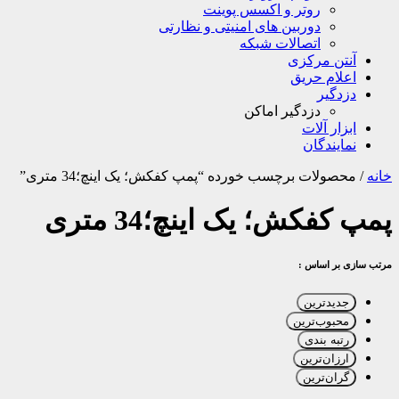
روتر و اکسس پوینت
دوربین های امنیتی و نظارتی
اتصالات شبکه
آنتن مرکزی
اعلام حریق
دزدگیر
دزدگیر اماکن
ابزار آلات
نمایندگان
خانه
/
محصولات برچسب خورده “پمپ کفکش؛ یک اینچ؛34 متری”
پمپ کفکش؛ یک اینچ؛34 متری
مرتب سازی بر اساس :
جدیدترین
محبوب‌ترین
رتبه بندی
ارزان‌ترین
گران‌ترین