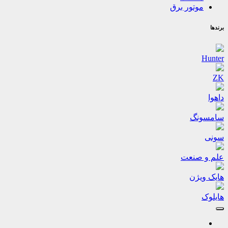
موتور برق
برندها
Hunter
ZK
داهوا
سامسونگ
سونی
علم و صنعت
هایک ویژن
هایلوک