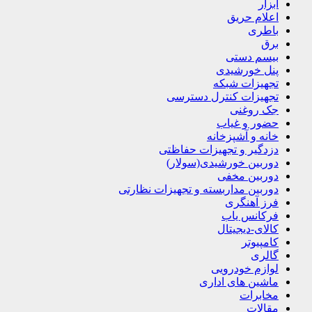
ابزار
اعلام حریق
باطری
برق
بیسم دستی
پنل خورشیدی
تجهیزات شبکه
تجهیزات کنترل دسترسی
جک روغنی
حضور و غیاب
خانه و آشپزخانه
دزدگیر و تجهیزات حفاظتی
دوربین خورشیدی(سولار)
دوربین مخفی
دوربین مداربسته و تجهیزات نظارتی
فرز آهنگری
فرکانس یاب
کالای-دیجیتال
کامپیوتر
گالری
لوازم خودرویی
ماشین های اداری
مخابرات
مقالات