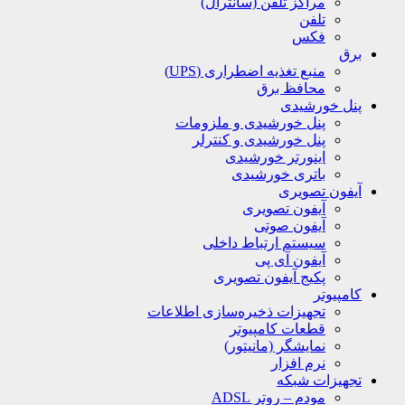
مراکز تلفن (سانترال)
تلفن
فکس
برق
منبع تغذیه اضطراری (UPS)
محافظ برق
پنل خورشیدی
پنل خورشیدی و ملزومات
پنل خورشیدی و کنترلر
اینورتر خورشیدی
باتری خورشیدی
آیفون تصویری
آیفون تصویری
آیفون صوتی
سیستم ارتباط داخلی
آیفون آی پی
پکیج آیفون تصویری
کامپیوتر
تجهیزات ذخیره‌سازی اطلاعات
قطعات کامپیوتر
نمایشگر (مانیتور)
نرم افزار
تجهیزات شبکه
مودم – روتر ADSL