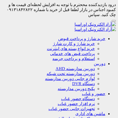
درود بازدیدکننده مححترم با توجه به افزایش لحظه‌ای قیمت ها و
کمبود اجناس در بازار لطفا قبل از خرید با شماره ۰۹۱۳۱۸۴۲۸۲۲
چک کنید. سپاس
خرید شارژ و پرداخت قبوض
خرید شارژ و کارت شارژ
خرید انواع بسته های اینترنت
پرداخت قبض های خدماتی
استعلام و پرداخت جریمه
دوربین
دوربین مداربسته AHD
دوربین مداربسته تحت شبکه
لوازم جانبی دوربین مداربسته
دستگاه DVR
پکیج دوربین مداربسته
حضور و غیاب
دستگاه حضور غیاب
نرم افزار حضور غیاب
تجهیزات جانبی حضور غیاب
ماشین های اداری