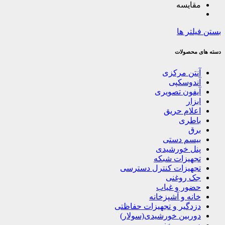
مقایسه
بستن فیلتر ها
دسته های محصولات
آنتن مرکزی
آندوسکپی
آیفون تصویری
ابزار
اعلام حریق
باطری
برق
بیسم دستی
پنل خورشیدی
تجهیزات شبکه
تجهیزات کنترل دسترسی
جک روغنی
حضور و غیاب
خانه و آشپزخانه
دزدگیر و تجهیزات حفاظتی
دوربین خورشیدی(سولار)