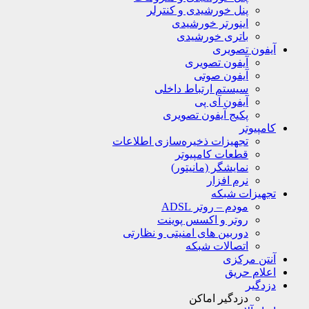
پنل خورشیدی و کنترلر
اینورتر خورشیدی
باتری خورشیدی
آیفون تصویری
آیفون تصویری
آیفون صوتی
سیستم ارتباط داخلی
آیفون آی پی
پکیج آیفون تصویری
کامپیوتر
تجهیزات ذخیره‌سازی اطلاعات
قطعات کامپیوتر
نمایشگر (مانیتور)
نرم افزار
تجهیزات شبکه
مودم – روتر ADSL
روتر و اکسس پوینت
دوربین های امنیتی و نظارتی
اتصالات شبکه
آنتن مرکزی
اعلام حریق
دزدگیر
دزدگیر اماکن