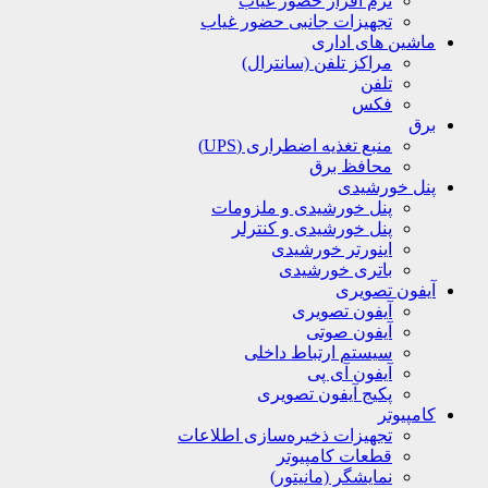
نرم افزار حضور غیاب
تجهیزات جانبی حضور غیاب
ماشین های اداری
مراکز تلفن (سانترال)
تلفن
فکس
برق
منبع تغذیه اضطراری (UPS)
محافظ برق
پنل خورشیدی
پنل خورشیدی و ملزومات
پنل خورشیدی و کنترلر
اینورتر خورشیدی
باتری خورشیدی
آیفون تصویری
آیفون تصویری
آیفون صوتی
سیستم ارتباط داخلی
آیفون آی پی
پکیج آیفون تصویری
کامپیوتر
تجهیزات ذخیره‌سازی اطلاعات
قطعات کامپیوتر
نمایشگر (مانیتور)