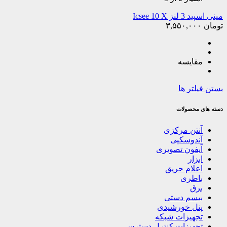
مینی اسپید 3 لنز Icsee 10 X
تومان
۳,۵۵۰,۰۰۰
مقایسه
بستن فیلتر ها
دسته های محصولات
آنتن مرکزی
آندوسکپی
آیفون تصویری
ابزار
اعلام حریق
باطری
برق
بیسم دستی
پنل خورشیدی
تجهیزات شبکه
تجهیزات کنترل دسترسی