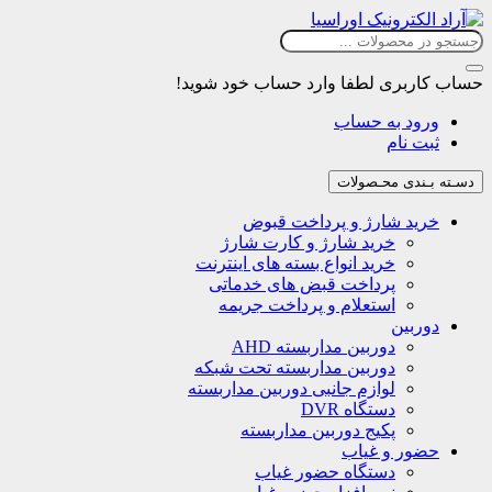
حساب کاربری
لطفا وارد حساب خود شوید!
ورود به حساب
ثبت نام
دسـته بـندی محـصولات
خرید شارژ و پرداخت قبوض
خرید شارژ و کارت شارژ
خرید انواع بسته های اینترنت
پرداخت قبض های خدماتی
استعلام و پرداخت جریمه
دوربین
دوربین مداربسته AHD
دوربین مداربسته تحت شبکه
لوازم جانبی دوربین مداربسته
دستگاه DVR
پکیج دوربین مداربسته
حضور و غیاب
دستگاه حضور غیاب