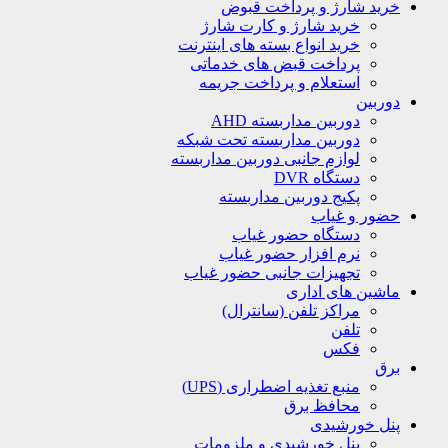
خرید شارژ و پرداخت قبوض
خرید شارژ و کارت شارژ
خرید انواع بسته های اینترنت
پرداخت قبض های خدماتی
استعلام و پرداخت جریمه
دوربین
دوربین مداربسته AHD
دوربین مداربسته تحت شبکه
لوازم جانبی دوربین مداربسته
دستگاه DVR
پکیج دوربین مداربسته
حضور و غیاب
دستگاه حضور غیاب
نرم افزار حضور غیاب
تجهیزات جانبی حضور غیاب
ماشین های اداری
مراکز تلفن (سانترال)
تلفن
فکس
برق
منبع تغذیه اضطراری (UPS)
محافظ برق
پنل خورشیدی
پنل خورشیدی و ملزومات