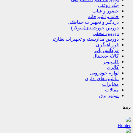
جک روغنی
حضور و غیاب
خانه و آشپزخانه
دزدگیر و تجهیزات حفاظتی
دوربین خورشیدی(سولار)
دوربین مخفی
دوربین مداربسته و تجهیزات نظارتی
فرز آهنگری
فرکانس یاب
کالای-دیجیتال
کامپیوتر
گالری
لوازم خودرویی
ماشین های اداری
مخابرات
مقالات
موتور برق
برندها
Hunter