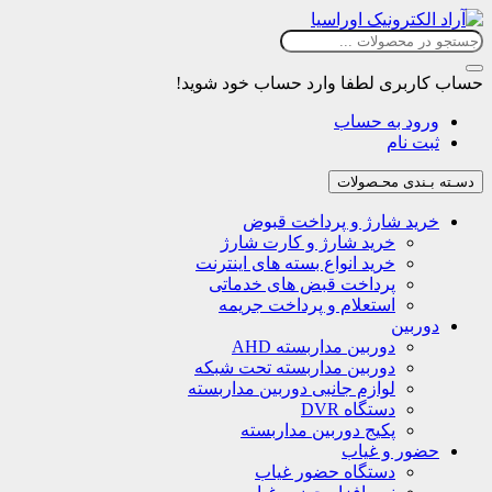
حساب کاربری
لطفا وارد حساب خود شوید!
ورود به حساب
ثبت نام
دسـته بـندی محـصولات
خرید شارژ و پرداخت قبوض
خرید شارژ و کارت شارژ
خرید انواع بسته های اینترنت
پرداخت قبض های خدماتی
استعلام و پرداخت جریمه
دوربین
دوربین مداربسته AHD
دوربین مداربسته تحت شبکه
لوازم جانبی دوربین مداربسته
دستگاه DVR
پکیج دوربین مداربسته
حضور و غیاب
دستگاه حضور غیاب