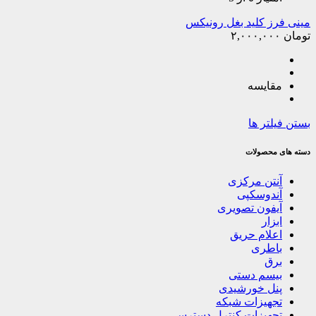
مینی فرز کلید بغل رونیکس
تومان
۲,۰۰۰,۰۰۰
مقایسه
بستن فیلتر ها
دسته های محصولات
آنتن مرکزی
آندوسکپی
آیفون تصویری
ابزار
اعلام حریق
باطری
برق
بیسم دستی
پنل خورشیدی
تجهیزات شبکه
تجهیزات کنترل دسترسی