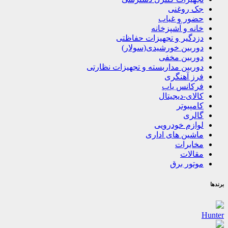
جک روغنی
حضور و غیاب
خانه و آشپزخانه
دزدگیر و تجهیزات حفاظتی
دوربین خورشیدی(سولار)
دوربین مخفی
دوربین مداربسته و تجهیزات نظارتی
فرز آهنگری
فرکانس یاب
کالای-دیجیتال
کامپیوتر
گالری
لوازم خودرویی
ماشین های اداری
مخابرات
مقالات
موتور برق
برندها
Hunter