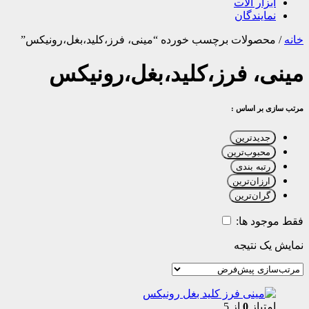
ابزار آلات
نمایندگان
خانه
/
محصولات برچسب خورده “مینی، فرز،کلید،بغل،رونیکس”
مینی، فرز،کلید،بغل،رونیکس
مرتب سازی بر اساس :
جدیدترین
محبوب‌ترین
رتبه بندی
ارزان‌ترین
گران‌ترین
فقط موجود ها:
نمایش یک نتیجه
امتیاز
0
از 5