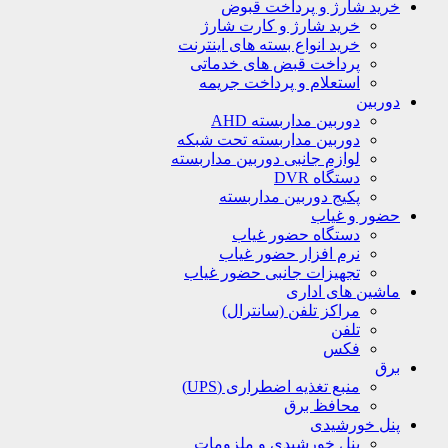
خرید شارژ و پرداخت قبوض
خرید شارژ و کارت شارژ
خرید انواع بسته های اینترنت
پرداخت قبض های خدماتی
استعلام و پرداخت جریمه
دوربین
دوربین مداربسته AHD
دوربین مداربسته تحت شبکه
لوازم جانبی دوربین مداربسته
دستگاه DVR
پکیج دوربین مداربسته
حضور و غیاب
دستگاه حضور غیاب
نرم افزار حضور غیاب
تجهیزات جانبی حضور غیاب
ماشین های اداری
مراکز تلفن (سانترال)
تلفن
فکس
برق
منبع تغذیه اضطراری (UPS)
محافظ برق
پنل خورشیدی
پنل خورشیدی و ملزومات