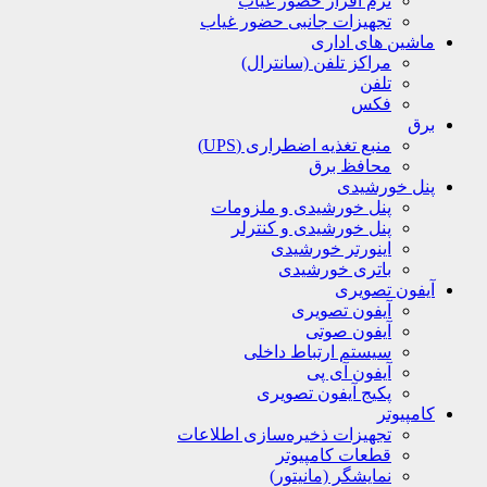
نرم افزار حضور غیاب
تجهیزات جانبی حضور غیاب
ماشین های اداری
مراکز تلفن (سانترال)
تلفن
فکس
برق
منبع تغذیه اضطراری (UPS)
محافظ برق
پنل خورشیدی
پنل خورشیدی و ملزومات
پنل خورشیدی و کنترلر
اینورتر خورشیدی
باتری خورشیدی
آیفون تصویری
آیفون تصویری
آیفون صوتی
سیستم ارتباط داخلی
آیفون آی پی
پکیج آیفون تصویری
کامپیوتر
تجهیزات ذخیره‌سازی اطلاعات
قطعات کامپیوتر
نمایشگر (مانیتور)