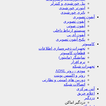
پنل خورشیدی و کنترلر
اینورتر خورشیدی
باتری خورشیدی
آیفون تصویری
آیفون تصویری
آیفون صوتی
سیستم ارتباط داخلی
آیفون آی پی
پکیج آیفون تصویری
کامپیوتر
تجهیزات ذخیره‌سازی اطلاعات
قطعات کامپیوتر
نمایشگر (مانیتور)
نرم افزار
تجهیزات شبکه
مودم – روتر ADSL
روتر و اکسس پوینت
دوربین های امنیتی و نظارتی
اتصالات شبکه
آنتن مرکزی
اعلام حریق
دزدگیر
دزدگیر اماکن