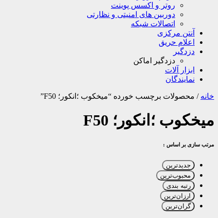
روتر و اکسس پوینت
دوربین های امنیتی و نظارتی
اتصالات شبکه
آنتن مرکزی
اعلام حریق
دزدگیر
دزدگیر اماکن
ابزار آلات
نمایندگان
خانه
/
محصولات برچسب خورده “میخکوب ؛انکور؛ F50”
میخکوب ؛انکور؛ F50
مرتب سازی بر اساس :
جدیدترین
محبوب‌ترین
رتبه بندی
ارزان‌ترین
گران‌ترین