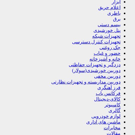
ابزار
اعلام حریق
باطری
برق
بیسم دستی
پنل خورشیدی
تجهیزات شبکه
تجهیزات کنترل دسترسی
جک روغنی
حضور و غیاب
خانه و آشپزخانه
دزدگیر و تجهیزات حفاظتی
دوربین خورشیدی(سولار)
دوربین مخفی
دوربین مداربسته و تجهیزات نظارتی
فرز آهنگری
فرکانس یاب
کالای-دیجیتال
کامپیوتر
گالری
لوازم خودرویی
ماشین های اداری
مخابرات
مقالات