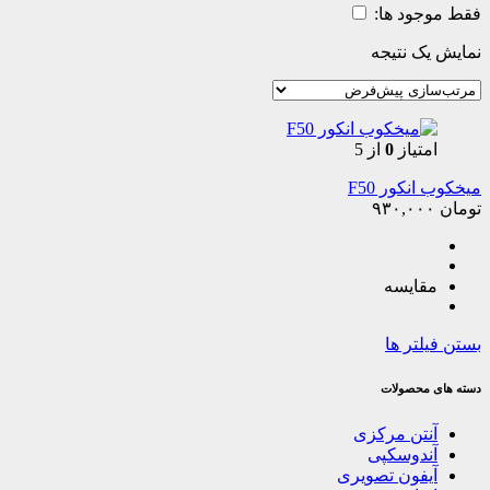
فقط موجود ها:
نمایش یک نتیجه
امتیاز
0
از 5
میخکوب انکور F50
تومان
۹۳۰,۰۰۰
مقایسه
بستن فیلتر ها
دسته های محصولات
آنتن مرکزی
آندوسکپی
آیفون تصویری