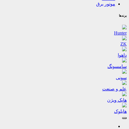
موتور برق
برندها
Hunter
ZK
داهوا
سامسونگ
سونی
علم و صنعت
هایک ویژن
هایلوک