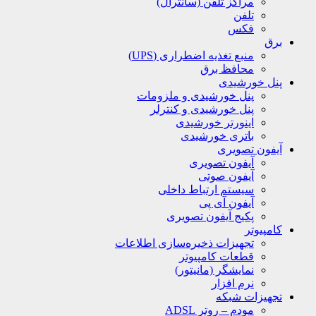
مراکز تلفن (سانترال)
تلفن
فکس
برق
منبع تغذیه اضطراری (UPS)
محافظ برق
پنل خورشیدی
پنل خورشیدی و ملزومات
پنل خورشیدی و کنترلر
اینورتر خورشیدی
باتری خورشیدی
آیفون تصویری
آیفون تصویری
آیفون صوتی
سیستم ارتباط داخلی
آیفون آی پی
پکیج آیفون تصویری
کامپیوتر
تجهیزات ذخیره‌سازی اطلاعات
قطعات کامپیوتر
نمایشگر (مانیتور)
نرم افزار
تجهیزات شبکه
مودم – روتر ADSL