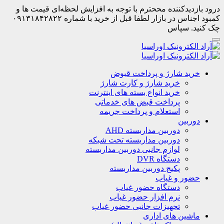
درود بازدیدکننده مححترم با توجه به افزایش لحظه‌ای قیمت ها و
کمبود اجناس در بازار لطفا قبل از خرید با شماره ۰۹۱۳۱۸۴۲۸۲۲
چک کنید. سپاس
خرید شارژ و پرداخت قبوض
خرید شارژ و کارت شارژ
خرید انواع بسته های اینترنت
پرداخت قبض های خدماتی
استعلام و پرداخت جریمه
دوربین
دوربین مداربسته AHD
دوربین مداربسته تحت شبکه
لوازم جانبی دوربین مداربسته
دستگاه DVR
پکیج دوربین مداربسته
حضور و غیاب
دستگاه حضور غیاب
نرم افزار حضور غیاب
تجهیزات جانبی حضور غیاب
ماشین های اداری