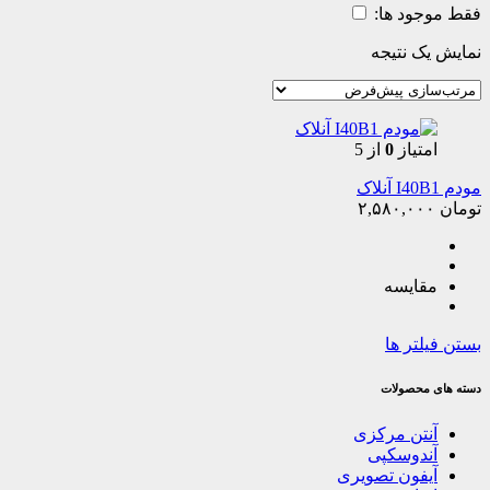
فقط موجود ها:
نمایش یک نتیجه
امتیاز
0
از 5
مودم I40B1 آنلاک
تومان
۲,۵۸۰,۰۰۰
مقایسه
بستن فیلتر ها
دسته های محصولات
آنتن مرکزی
آندوسکپی
آیفون تصویری