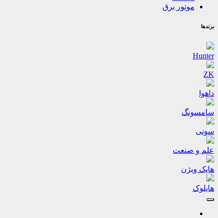
موتور برق
برندها
Hunter
ZK
داهوا
سامسونگ
سونی
علم و صنعت
هایک ویژن
هایلوک