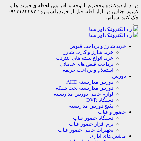
درود بازدیدکننده مححترم با توجه به افزایش لحظه‌ای قیمت ها و
کمبود اجناس در بازار لطفا قبل از خرید با شماره ۰۹۱۳۱۸۴۲۸۲۲
چک کنید. سپاس
خرید شارژ و پرداخت قبوض
خرید شارژ و کارت شارژ
خرید انواع بسته های اینترنت
پرداخت قبض های خدماتی
استعلام و پرداخت جریمه
دوربین
دوربین مداربسته AHD
دوربین مداربسته تحت شبکه
لوازم جانبی دوربین مداربسته
دستگاه DVR
پکیج دوربین مداربسته
حضور و غیاب
دستگاه حضور غیاب
نرم افزار حضور غیاب
تجهیزات جانبی حضور غیاب
ماشین های اداری