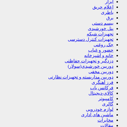
ابزار
اعلام حریق
باطری
برق
بیسم دستی
پنل خورشیدی
تجهیزات شبکه
تجهیزات کنترل دسترسی
جک روغنی
حضور و غیاب
خانه و آشپزخانه
دزدگیر و تجهیزات حفاظتی
دوربین خورشیدی(سولار)
دوربین مخفی
دوربین مداربسته و تجهیزات نظارتی
فرز آهنگری
فرکانس یاب
کالای-دیجیتال
کامپیوتر
گالری
لوازم خودرویی
ماشین های اداری
مخابرات
مقالات