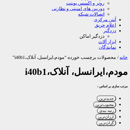
روتر و اکسس پوینت
دوربین های امنیتی و نظارتی
اتصالات شبکه
آنتن مرکزی
اعلام حریق
دزدگیر
دزدگیر اماکن
ابزار آلات
نمایندگان
خانه
/
محصولات برچسب خورده “مودم،ایرانسل، آنلاک،i40b1”
مودم،ایرانسل، آنلاک،i40b1
مرتب سازی بر اساس :
جدیدترین
محبوب‌ترین
رتبه بندی
ارزان‌ترین
گران‌ترین