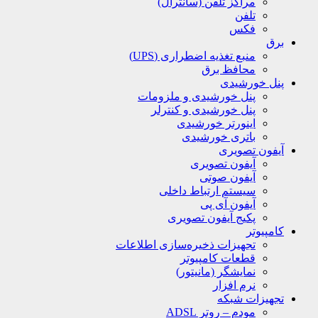
مراکز تلفن (سانترال)
تلفن
فکس
برق
منبع تغذیه اضطراری (UPS)
محافظ برق
پنل خورشیدی
پنل خورشیدی و ملزومات
پنل خورشیدی و کنترلر
اینورتر خورشیدی
باتری خورشیدی
آیفون تصویری
آیفون تصویری
آیفون صوتی
سیستم ارتباط داخلی
آیفون آی پی
پکیج آیفون تصویری
کامپیوتر
تجهیزات ذخیره‌سازی اطلاعات
قطعات کامپیوتر
نمایشگر (مانیتور)
نرم افزار
تجهیزات شبکه
مودم – روتر ADSL