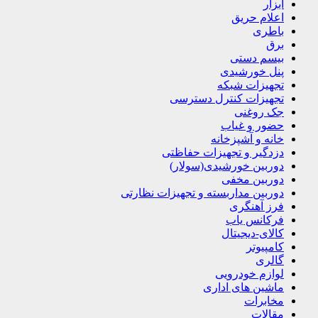
ابزار
اعلام حریق
باطری
برق
بیسم دستی
پنل خورشیدی
تجهیزات شبکه
تجهیزات کنترل دسترسی
جک روغنی
حضور و غیاب
خانه و آشپزخانه
دزدگیر و تجهیزات حفاظتی
دوربین خورشیدی(سولار)
دوربین مخفی
دوربین مداربسته و تجهیزات نظارتی
فرز آهنگری
فرکانس یاب
کالای-دیجیتال
کامپیوتر
گالری
لوازم خودرویی
ماشین های اداری
مخابرات
مقالات