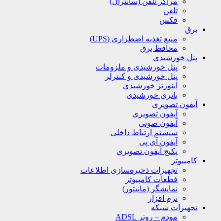
مراکز تلفن (سانترال)
تلفن
فکس
برق
منبع تغذیه اضطراری (UPS)
محافظ برق
پنل خورشیدی
پنل خورشیدی و ملزومات
پنل خورشیدی و کنترلر
اینورتر خورشیدی
باتری خورشیدی
آیفون تصویری
آیفون تصویری
آیفون صوتی
سیستم ارتباط داخلی
آیفون آی پی
پکیج آیفون تصویری
کامپیوتر
تجهیزات ذخیره‌سازی اطلاعات
قطعات کامپیوتر
نمایشگر (مانیتور)
نرم افزار
تجهیزات شبکه
مودم – روتر ADSL