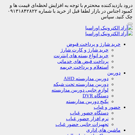
درود بازدیدکننده مححترم با توجه به افزایش لحظه‌ای قیمت ها و
کمبود اجناس در بازار لطفا قبل از خرید با شماره ۰۹۱۳۱۸۴۲۸۲۲
چک کنید. سپاس
خرید شارژ و پرداخت قبوض
خرید شارژ و کارت شارژ
خرید انواع بسته های اینترنت
پرداخت قبض های خدماتی
استعلام و پرداخت جریمه
دوربین
دوربین مداربسته AHD
دوربین مداربسته تحت شبکه
لوازم جانبی دوربین مداربسته
دستگاه DVR
پکیج دوربین مداربسته
حضور و غیاب
دستگاه حضور غیاب
نرم افزار حضور غیاب
تجهیزات جانبی حضور غیاب
ماشین های اداری