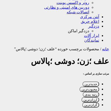
روتر و اکسس پوینت
دوربین های امنیتی و نظارتی
اتصالات شبکه
آنتن مرکزی
اعلام حریق
دزدگیر
دزدگیر اماکن
ابزار آلات
نمایندگان
خانه
/
محصولات برچسب خورده “علف ؛زن؛ دوشی ؛پالاس”
علف ؛زن؛ دوشی ؛پالاس
مرتب سازی بر اساس :
جدیدترین
محبوب‌ترین
رتبه بندی
ارزان‌ترین
گران‌ترین