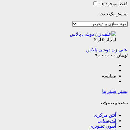
فقط موجود ها:
نمایش یک نتیجه
امتیاز
0
از 5
علف زن دوشی پالاس
تومان
۹,۰۰۰,۰۰۰
مقایسه
بستن فیلتر ها
دسته های محصولات
آنتن مرکزی
آندوسکپی
آیفون تصویری