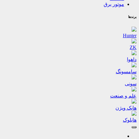
موتور برق
برندها
Hunter
ZK
داهوا
سامسونگ
سونی
علم و صنعت
هایک ویژن
هایلوک