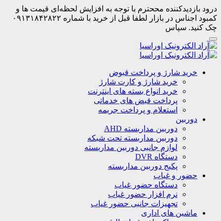
درود بازدیدکننده مححترم با توجه به افزایش لحظه‌ای قیمت ها و
کمبود اجناس در بازار لطفا قبل از خرید با شماره ۰۹۱۳۱۸۴۲۸۲۲
چک کنید. سپاس
خرید شارژ و پرداخت قبوض
خرید شارژ و کارت شارژ
خرید انواع بسته های اینترنت
پرداخت قبض های خدماتی
استعلام و پرداخت جریمه
دوربین
دوربین مداربسته AHD
دوربین مداربسته تحت شبکه
لوازم جانبی دوربین مداربسته
دستگاه DVR
پکیج دوربین مداربسته
حضور و غیاب
دستگاه حضور غیاب
نرم افزار حضور غیاب
تجهیزات جانبی حضور غیاب
ماشین های اداری