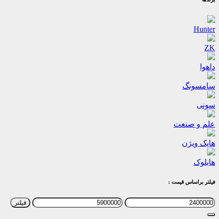
Hunter
ZK
داهوا
سامسونگ
سونی
علم و صنعت
هایک ویژن
هایلوک
فیلتر براساس قیمت :
حداقل
حداکثر
فیلتر
قیمت
قیمت