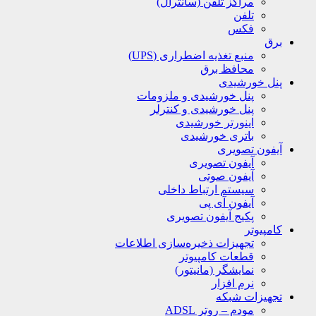
مراکز تلفن (سانترال)
تلفن
فکس
برق
منبع تغذیه اضطراری (UPS)
محافظ برق
پنل خورشیدی
پنل خورشیدی و ملزومات
پنل خورشیدی و کنترلر
اینورتر خورشیدی
باتری خورشیدی
آیفون تصویری
آیفون تصویری
آیفون صوتی
سیستم ارتباط داخلی
آیفون آی پی
پکیج آیفون تصویری
کامپیوتر
تجهیزات ذخیره‌سازی اطلاعات
قطعات کامپیوتر
نمایشگر (مانیتور)
نرم افزار
تجهیزات شبکه
مودم – روتر ADSL