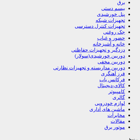
برق
بیسم دستی
پنل خورشیدی
تجهیزات شبکه
تجهیزات کنترل دسترسی
جک روغنی
حضور و غیاب
خانه و آشپزخانه
دزدگیر و تجهیزات حفاظتی
دوربین خورشیدی(سولار)
دوربین مخفی
دوربین مداربسته و تجهیزات نظارتی
فرز آهنگری
فرکانس یاب
کالای-دیجیتال
کامپیوتر
گالری
لوازم خودرویی
ماشین های اداری
مخابرات
مقالات
موتور برق
برندها