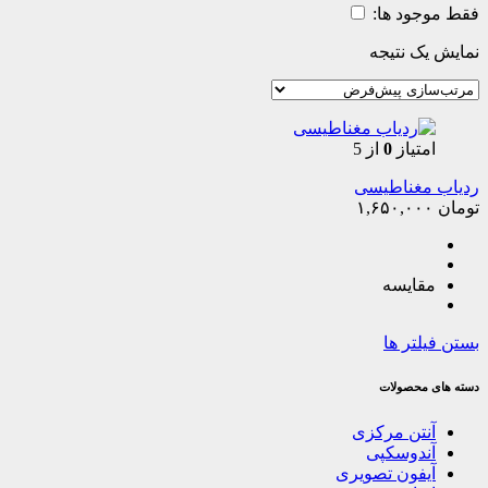
فقط موجود ها:
نمایش یک نتیجه
امتیاز
0
از 5
ردیاب مغناطیسی
تومان
۱,۶۵۰,۰۰۰
مقایسه
بستن فیلتر ها
دسته های محصولات
آنتن مرکزی
آندوسکپی
آیفون تصویری