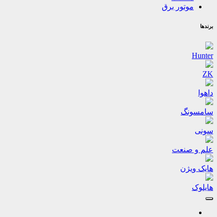
موتور برق
برندها
Hunter
ZK
داهوا
سامسونگ
سونی
علم و صنعت
هایک ویژن
هایلوک