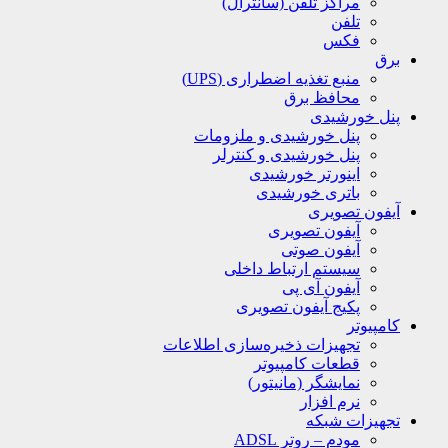
مراکز تلفن (سانترال)
تلفن
فکس
برق
منبع تغذیه اضطراری (UPS)
محافظ برق
پنل خورشیدی
پنل خورشیدی و ملزومات
پنل خورشیدی و کنترلر
اینورتر خورشیدی
باتری خورشیدی
آیفون تصویری
آیفون تصویری
آیفون صوتی
سیستم ارتباط داخلی
آیفون آی پی
پکیج آیفون تصویری
کامپیوتر
تجهیزات ذخیره‌سازی اطلاعات
قطعات کامپیوتر
نمایشگر (مانیتور)
نرم افزار
تجهیزات شبکه
مودم – روتر ADSL