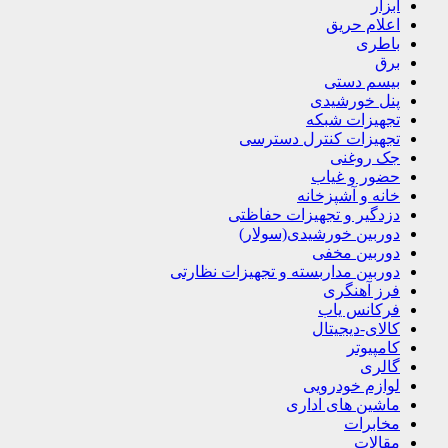
ابزار
اعلام حریق
باطری
برق
بیسم دستی
پنل خورشیدی
تجهیزات شبکه
تجهیزات کنترل دسترسی
جک روغنی
حضور و غیاب
خانه و آشپزخانه
دزدگیر و تجهیزات حفاظتی
دوربین خورشیدی(سولار)
دوربین مخفی
دوربین مداربسته و تجهیزات نظارتی
فرز آهنگری
فرکانس یاب
کالای-دیجیتال
کامپیوتر
گالری
لوازم خودرویی
ماشین های اداری
مخابرات
مقالات