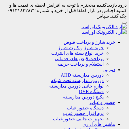
درود بازدیدکننده مححترم با توجه به افزایش لحظه‌ای قیمت ها و
کمبود اجناس در بازار لطفا قبل از خرید با شماره ۰۹۱۳۱۸۴۲۸۲۲
چک کنید. سپاس
خرید شارژ و پرداخت قبوض
خرید شارژ و کارت شارژ
خرید انواع بسته های اینترنت
پرداخت قبض های خدماتی
استعلام و پرداخت جریمه
دوربین
دوربین مداربسته AHD
دوربین مداربسته تحت شبکه
لوازم جانبی دوربین مداربسته
دستگاه DVR
پکیج دوربین مداربسته
حضور و غیاب
دستگاه حضور غیاب
نرم افزار حضور غیاب
تجهیزات جانبی حضور غیاب
ماشین های اداری