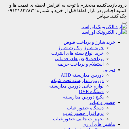
درود بازدیدکننده مححترم با توجه به افزایش لحظه‌ای قیمت ها و
کمبود اجناس در بازار لطفا قبل از خرید با شماره ۰۹۱۳۱۸۴۲۸۲۲
چک کنید. سپاس
خرید شارژ و پرداخت قبوض
خرید شارژ و کارت شارژ
خرید انواع بسته های اینترنت
پرداخت قبض های خدماتی
استعلام و پرداخت جریمه
دوربین
دوربین مداربسته AHD
دوربین مداربسته تحت شبکه
لوازم جانبی دوربین مداربسته
دستگاه DVR
پکیج دوربین مداربسته
حضور و غیاب
دستگاه حضور غیاب
نرم افزار حضور غیاب
تجهیزات جانبی حضور غیاب
ماشین های اداری