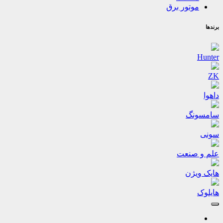
موتور برق
برندها
Hunter
ZK
داهوا
سامسونگ
سونی
علم و صنعت
هایک ویژن
هایلوک