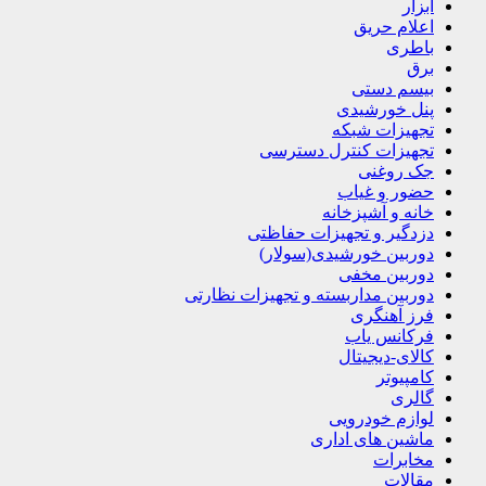
ابزار
اعلام حریق
باطری
برق
بیسم دستی
پنل خورشیدی
تجهیزات شبکه
تجهیزات کنترل دسترسی
جک روغنی
حضور و غیاب
خانه و آشپزخانه
دزدگیر و تجهیزات حفاظتی
دوربین خورشیدی(سولار)
دوربین مخفی
دوربین مداربسته و تجهیزات نظارتی
فرز آهنگری
فرکانس یاب
کالای-دیجیتال
کامپیوتر
گالری
لوازم خودرویی
ماشین های اداری
مخابرات
مقالات