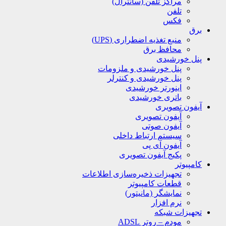
مراکز تلفن (سانترال)
تلفن
فکس
برق
منبع تغذیه اضطراری (UPS)
محافظ برق
پنل خورشیدی
پنل خورشیدی و ملزومات
پنل خورشیدی و کنترلر
اینورتر خورشیدی
باتری خورشیدی
آیفون تصویری
آیفون تصویری
آیفون صوتی
سیستم ارتباط داخلی
آیفون آی پی
پکیج آیفون تصویری
کامپیوتر
تجهیزات ذخیره‌سازی اطلاعات
قطعات کامپیوتر
نمایشگر (مانیتور)
نرم افزار
تجهیزات شبکه
مودم – روتر ADSL